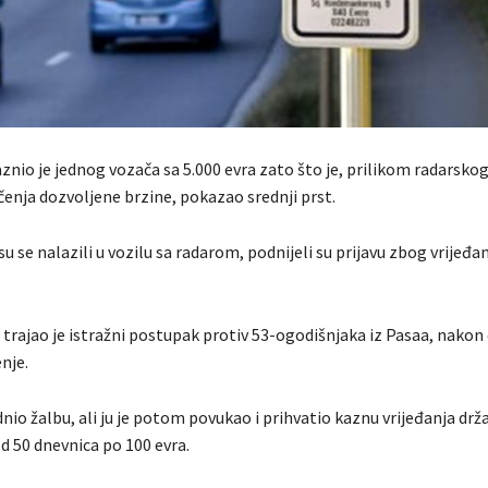
znio je jednog vozača sa 5.000 evra zato što je, prilikom radarsko
enja dozvoljene brzine, pokazao srednji prst.
i su se nalazili u vozilu sa radarom, podnijeli su prijavu zbog vrijeđa
trajao je istražni postupak protiv 53-ogodišnjaka iz Pasaa, nakon 
enje.
dnio žalbu, ali ju je potom povukao i prihvatio kaznu vrijeđanja dr
od 50 dnevnica po 100 evra.