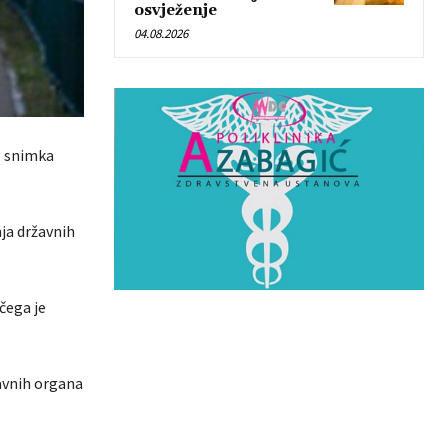
osvježenje
04.08.2026
g snimka
nja državnih
čega je
žavnih organa