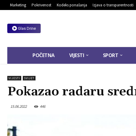
Marketing
Pokrivenost
Kodeks ponašanja
Izjava o transparentnosti
Glas Drine
POČETNA
VIJESTI
SPORT
VIJESTI
SVIJET
Pokazao radaru sredn
15.06.2022
446