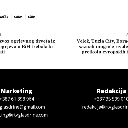
mačka
radar
slide
t
S
zvoz ogrjevnog drveta iz
Velež, Tuzla City, Bora
ogrjeva u BiH trebala bi
saznali moguće rival
ati
pretkolu evropskih 
Marketing
Redakcija
+387 61 898 964
+387 35 599 01
oglasdrine@gmail.com
redakcija@rtvglasdri
ing@rtvglasdrine.com