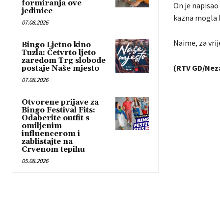
formiranja ove
On je napisao 
jedinice
kazna mogla b
07.08.2026
Naime, za vri
Bingo Ljetno kino
Tuzla: Četvrto ljeto
zaredom Trg slobode
(RTV GD/Nez
postaje Naše mjesto
07.08.2026
Otvorene prijave za
Bingo Festival Fits:
Odaberite outfit s
omiljenim
influencerom i
zablistajte na
Crvenom tepihu
05.08.2026