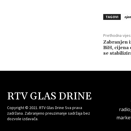
TAGOVI
nje
Prethodna vijes
Zabranjen i
BiH, cijena 
se stabilizir
RTV GLAS DRINE
Copyright © 2021. RTV Glas Drine Sva prava
radi
zadržana. Zabranjeno preuzimanje sadržaja bez
market
dozvole izdavača.