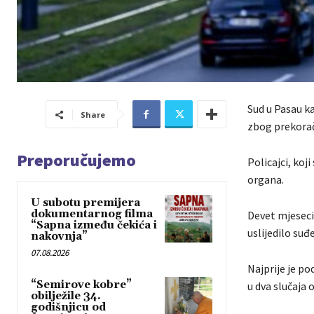
Sud u Pasau ka
Share
zbog prekorač
Preporučujemo
Policajci, koj
organa.
U subotu premijera
dokumentarnog filma
Devet mjeseci 
“Sapna između čekića i
uslijedilo suđ
nakovnja”
07.08.2026
Najprije je po
“Semirove kobre”
u dva slučaja 
obilježile 34.
godišnjicu od