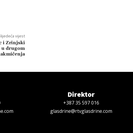
lijedeća vijest
c i Zrinjski
e u drugom
takmičenja
Direktor
0
+387 35 597 016
ne.com
glasdrine@rtvglasdrine.com