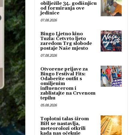
obilježile 34. godišnjicu
od formiranja ove
jedinice
07.08.2026
Bingo Ljetno kino
Tuzla: Četvrto ljeto
zaredom Trg slobode
postaje Naše mjesto
07.08.2026
Otvorene prijave za
Bingo Festival Fits:
Odaberite outfit s
omiljenim
influencerom i
zablistajte na Crvenom
tepihu
05.08.2026
Toplotni talas širom
BiH se nastavlja,
meteorolozi otkrili
kada nas očekuje