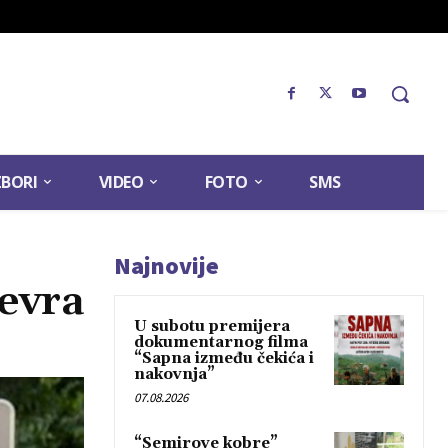
ZBORI
VIDEO
FOTO
SMS
Najnovije
 evra
U subotu premijera
dokumentarnog filma
“Sapna između čekića i
nakovnja”
07.08.2026
“Semirove kobre”