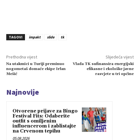
TAGOVI
impakt
slide
tk
Prethodna vijest
Slijedeća vijest
Na utakmici u Turiji preminuo
Vlada TK sufinansira energijski
nogometaš domaće ekipe Irfan
efikasne i ekološke javne
Mešić
rasvjete u tri općine
Najnovije
Otvorene prijave za Bingo
Festival Fits: Odaberite
outfit s omiljenim
influencerom i zablistajte
na Crvenom tepihu
05.08.2026