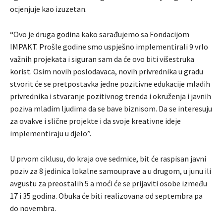
ocjenjuje kao izuzetan.
“Ovo je druga godina kako sarađujemo sa Fondacijom
IMPAKT. Prošle godine smo uspješno implementirali 9 vrlo
važnih projekata i siguran sam da će ovo biti višestruka
korist. Osim novih poslodavaca, novih privrednika u gradu
stvorit će se pretpostavka jedne pozitivne edukacije mladih
privrednika i stvaranje pozitivnog trenda i okruženja i javnih
poziva mladim ljudima da se bave biznisom. Da se interesuju
za ovakve i slične projekte i da svoje kreativne ideje
implementiraju u djelo”.
U prvom ciklusu, do kraja ove sedmice, bit će raspisan javni
poziv za 8 jedinica lokalne samouprave a u drugom, u junu ili
avgustu za preostalih 5 a moći će se prijaviti osobe između
17 i 35 godina. Obuka će biti realizovana od septembra pa
do novembra.