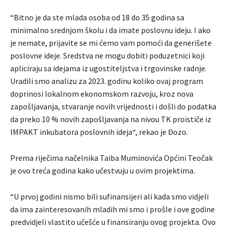
“Bitno je da ste mlada osoba od 18 do 35 godina sa
minimalno srednjom školu i da imate poslovnu ideju. I ako
je nemate, prijavite se mi ćemo vam pomoći da generišete
poslovne ideje. Sredstva ne mogu dobiti poduzetnici koji
apliciraju sa idejama iz ugostiteljstva i trgovinske radnje.
Uradili smo analizu za 2023. godinu koliko ovaj program
doprinosi lokalnom ekonomskom razvoju, kroz nova
zapošljavanja, stvaranje novih vrijednosti i došli do podatka
da preko 10 % novih zapošljavanja na nivou TK proističe iz
IMPAKT inkubatora poslovnih ideja“, rekao je Đozo.
Prema riječima načelnika Taiba Muminovića Općini Teočak
je ovo treća godina kako učestvuju u ovim projektima.
“U prvoj godini nismo bili sufinansijeri ali kada smo vidjeli
da ima zainteresovanih mladih mi smo i prošle i ove godine
predvidjeli vlastito učešće u finansiranju ovog projekta. Ovo