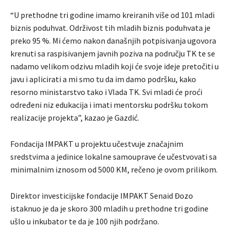
“U prethodne tri godine imamo kreiranih više od 101 mladi
biznis poduhvat. Održivost tih mladih biznis poduhvata je
preko 95 %. Mi ćemo nakon današnjih potpisivanja ugovora
krenuti sa raspisivanjem javnih poziva na području TK te se
nadamo velikom odzivu mladih koji će svoje ideje pretočiti u
javu i aplicirati a mi smo tu da im damo podršku, kako
resorno ministarstvo tako i Vlada TK. Svi mladi će proći
određeni niz edukacija i imati mentorsku podršku tokom
realizacije projekta”, kazao je Gazdić.
Fondacija IMPAKT u projektu učestvuje značajnim
sredstvima a jedinice lokalne samouprave će učestvovati sa
minimalnim iznosom od 5000 KM, rečeno je ovom prilikom.
Direktor investicijske fondacije IMPAKT Senaid Đozo
istaknuo je da je skoro 300 mladih u prethodne tri godine
ušlo u inkubator te da je 100 njih podržano.