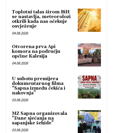
Toplotni talas širom BiH
se nastavlja, meteorolozi
otkrili kada nas očekuje
osvježenje
04.08.2026
Otvorena prva Api
komora na području
općine Kalesija
04.08.2026
U subotu premijera
dokumentarnog filma
“Sapna između čekića i
nakovnja”
03.08.2026
MZ Sapna organizovala
“Dane sjećanja na
sapanjske šehide”
03.08.2026