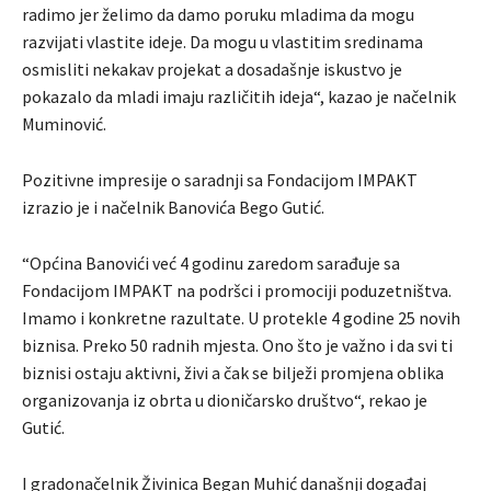
radimo jer želimo da damo poruku mladima da mogu
razvijati vlastite ideje. Da mogu u vlastitim sredinama
osmisliti nekakav projekat a dosadašnje iskustvo je
pokazalo da mladi imaju različitih ideja“, kazao je načelnik
Muminović.
Pozitivne impresije o saradnji sa Fondacijom IMPAKT
izrazio je i načelnik Banovića Bego Gutić.
“Općina Banovići već 4 godinu zaredom sarađuje sa
Fondacijom IMPAKT na podršci i promociji poduzetništva.
Imamo i konkretne razultate. U protekle 4 godine 25 novih
biznisa. Preko 50 radnih mjesta. Ono što je važno i da svi ti
biznisi ostaju aktivni, živi a čak se bilježi promjena oblika
organizovanja iz obrta u dioničarsko društvo“, rekao je
Gutić.
I gradonačelnik Živinica Began Muhić današnji događaj