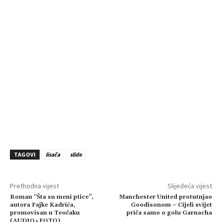
TAGOVI
lisača
slide
Prethodna vijest
Slijedeća vijest
Roman “Šta su meni ptice”,
Manchester United protutnjao
autora Fajke Kadrića,
Goodisonom – Cijeli svijet
promovisan u Teočaku
priča samo o golu Garnacha
(AUDIO+FOTO)