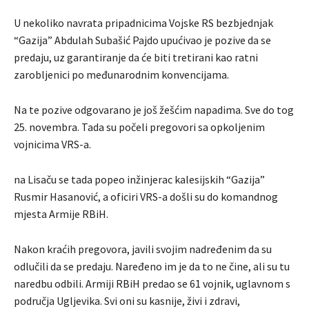
U nekoliko navrata pripadnicima Vojske RS bezbjednjak
“Gazija” Abdulah Subašić Pajdo upućivao je pozive da se
predaju, uz garantiranje da će biti tretirani kao ratni
zarobljenici po međunarodnim konvencijama.
Na te pozive odgovarano je još žešćim napadima. Sve do tog
25. novembra. Tada su počeli pregovori sa opkoljenim
vojnicima VRS-a.
na Lisaču se tada popeo inžinjerac kalesijskih “Gazija”
Rusmir Hasanović, a oficiri VRS-a došli su do komandnog
mjesta Armije RBiH.
Nakon kraćih pregovora, javili svojim nadređenim da su
odlučili da se predaju. Naređeno im je da to ne čine, ali su tu
naredbu odbili. Armiji RBiH predao se 61 vojnik, uglavnom s
područja Ugljevika. Svi oni su kasnije, živi i zdravi,