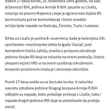
Nakon 17 dana borbe, 25. novembra 1994. godine, na Dan
državnosti BiH, jedinice Armije R BiH zauzele su Lisaču,
lokaciju na planini Majevica s koje je agresorska Vojska RS
kontrolisala putne komunikacije i često izvodila
artiljerijske napade na Kalesiju, Živinice, Tuzlu i Lukavac.
Bitka za Lisaču je počela 8. novembra, kada je kalesijska 241.
sprečansko-muslimanka lahka brigada ‘Gazije’, pod
komandom Halila Jahića, stavila u potpuno okruženje
jedinicu Vosjke RS koja se nalazila na ovom području. Dobro
ukopani vojnici VRS-a na ovom uzvišenju okruženom
brisanim prostorom imala je i atomsko sklonište.
Punih 17 dana vodile su se žestoke borbe. U nekoliko
navrata združene jedinice Drugog korpusa Armije R BiH
odbijale su napade, kako pokušaje proboja s Lisače, tako i
napade drugih jedinica VRS koje su pokušavale da probiju
obruč.