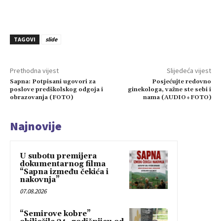
TAGOVI
slide
Prethodna vijest
Slijedeća vijest
Sapna: Potpisani ugovori za
Posjećujte redovno
poslove predškolskog odgoja i
ginekologa, važne ste sebi i
obrazovanja (FOTO)
nama (AUDIO+FOTO)
Najnovije
U subotu premijera
dokumentarnog filma
“Sapna između čekića i
nakovnja”
07.08.2026
“Semirove kobre”