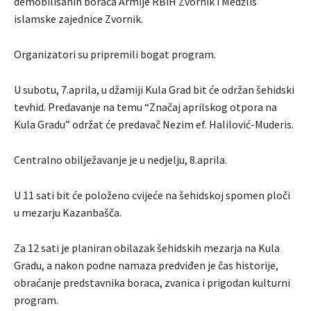
demobilisanih boraca Armije RBiH Zvornik i Medžlis
islamske zajednice Zvornik.
Organizatori su pripremili bogat program.
U subotu, 7.aprila, u džamiji Kula Grad bit će održan šehidski
tevhid. Predavanje na temu “Značaj aprilskog otpora na
Kula Gradu” održat će predavač Nezim ef. Halilović-Muderis.
Centralno obilježavanje je u nedjelju, 8.aprila.
U 11 sati bit će položeno cvijeće na šehidskoj spomen ploči
u mezarju Kazanbašča.
Za 12 sati je planiran obilazak šehidskih mezarja na Kula
Gradu, a nakon podne namaza predviđen je čas historije,
obraćanje predstavnika boraca, zvanica i prigodan kulturni
program.