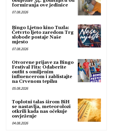
obilježile 34. godišnjicu od
formiranja ove jedinice
07.08.2026
Bingo Ljetno kino Tuzla:
Četvrto ljeto zaredom Trg
slobode postaje Naše
mjesto
07.08.2026
Otvorene prijave za Bingo
Festival Fits: Odaberite
outfit s omiljenim
influencerom i zablistajte
na Crvenom tepihu
05.08.2026
Toplotni talas širom BiH
se nastavlja, meteorolozi
otkrili kada nas očekuje
osvježenje
04.08.2026