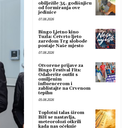
obilježile 34. godišnjicu
od formiranja ove
jedinice
07.08.2026
Bingo Ljetno kino
Tuzla: Četvrto ljeto
zaredom Trg slobode
postaje Naše mjesto
07.08.2026
Otvorene prijave za
Bingo Festival Fits:
Odaberite outfit s
omiljenim
influencerom i
zablistajte na Crvenom
tepihu
05.08.2026
Toplotni talas širom
BiH se nastavlja,
meteorolozi otkrili
kada nas očekuje