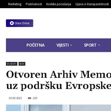
Marketing
Pokrivenost
Kodeks ponašanja
Izjava o transparentnosti
Glas Drine
POČETNA
VIJESTI
SPORT
VIJESTI
BIH
Otvoren Arhiv Memor
uz podršku Evropske
19.05.2021
103