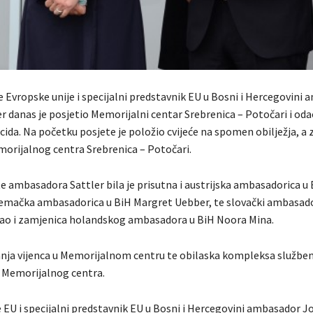
e Evropske unije i specijalni predstavnik EU u Bosni i Hercegovini
r danas je posjetio Memorijalni centar Srebrenica – Potočari i od
ida. Na početku posjete je položio cvijeće na spomen obilježja, a
rijalnog centra Srebrenica – Potočari.
 ambasadora Sattler bila je prisutna i austrijska ambasadorica u 
mačka ambasadorica u BiH Margret Uebber, te slovački ambasado
ao i zamjenica holandskog ambasadora u BiH Noora Mina.
ja vijenca u Memorijalnom centru te obilaska kompleksa služben
v Memorijalnog centra.
e EU i specijalni predstavnik EU u Bosni i Hercegovini ambasador 