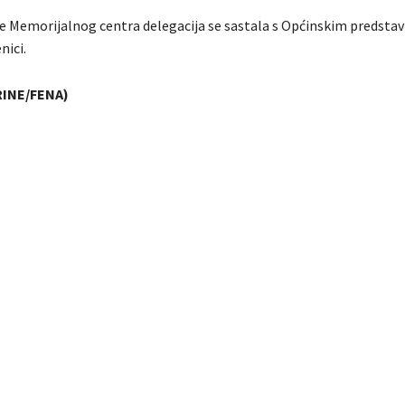
te Memorijalnog centra delegacija se sastala s Općinskim predsta
nici.
RINE/FENA)