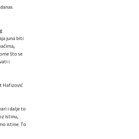
 danas
og
ja juna biti
ivačima,
nome što se
ati i
t Hafizović
ri i dalje to
z istinu,
mo istine. To