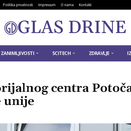
Politika privatnosti
Impressum
O nama
Kontakt
GLAS DRINE
ZANIMLJIVOSTI
SCITECH
ZDRAVLJE
I
ijalnog centra Potoča
 unije