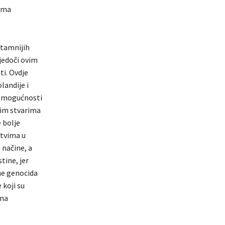
nema
jtamnijih
jedoči ovim
ti. Ovdje
landije i
nemogućnosti
vim stvarima
 bolje
štvima u
 načine, a
tine, jer
ene genocida
 koji su
vna