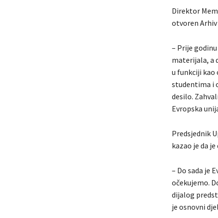
Direktor Memo
otvoren Arhiv 
– Prije godinu
materijala, a 
u funkciji kao
studentima i 
desilo. Zahva
Evropska unija
Predsjednik U
kazao je da je
– Do sada je 
očekujemo. Dob
dijalog predst
je osnovni dj