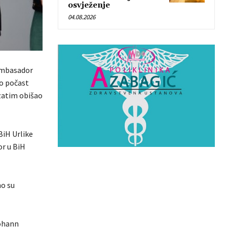
osvježenje
04.08.2026
 ambasador
ao počast
 zatim obišao
BiH Urlike
r u BiH
o su
Johann