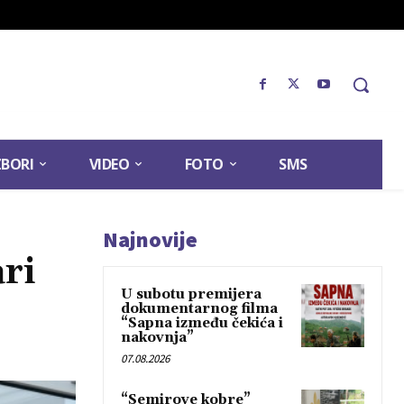
ZBORI
VIDEO
FOTO
SMS
Najnovije
ri
U subotu premijera
dokumentarnog filma
“Sapna između čekića i
nakovnja”
07.08.2026
“Semirove kobre”