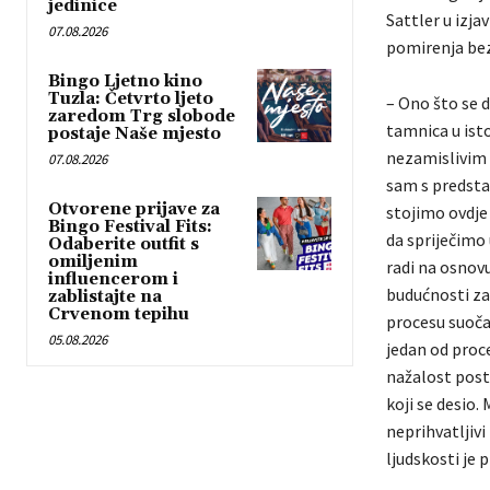
jedinice
Sattler u izja
07.08.2026
pomirenja bez 
Bingo Ljetno kino
Tuzla: Četvrto ljeto
– Ono što se d
zaredom Trg slobode
tamnica u ist
postaje Naše mjesto
nezamislivim z
07.08.2026
sam s predsta
Otvorene prijave za
stojimo ovdje
Bingo Festival Fits:
da spriječimo
Odaberite outfit s
omiljenim
radi na osnovu
influencerom i
budućnosti za
zablistajte na
Crvenom tepihu
procesu suočav
05.08.2026
jedan od proce
nažalost posto
koji se desio.
neprihvatljivi
ljudskosti je p