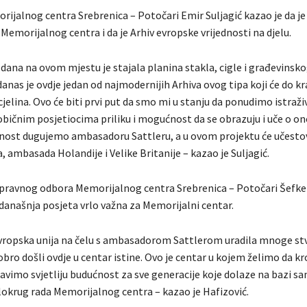
rijalnog centra Srebrenica – Potočari Emir Suljagić kazao je da je
Memorijalnog centra i da je Arhiv evropske vrijednosti na djelu.
 dana na ovom mjestu je stajala planina stakla, cigle i građevinsk
danas je ovdje jedan od najmodernijih Arhiva ovog tipa koji će do kra
 cjelina. Ovo će biti prvi put da smo mi u stanju da ponudimo istraž
običnim posjetiocima priliku i mogućnost da se obrazuju i uče o o
lnost dugujemo ambasadoru Sattleru, a u ovom projektu će učestov
, ambasada Holandije i Velike Britanije – kazao je Suljagić.
pravnog odbora Memorijalnog centra Srebrenica – Potočari Šefke
 današnja posjeta vrlo važna za Memorijalni centar.
Evropska unija na čelu s ambasadorom Sattlerom uradila mnoge stva
ro došli ovdje u centar istine. Ovo je centar u kojem želimo da kro
avimo svjetliju budućnost za sve generacije koje dolaze na bazi sa
elokrug rada Memorijalnog centra – kazao je Hafizović.