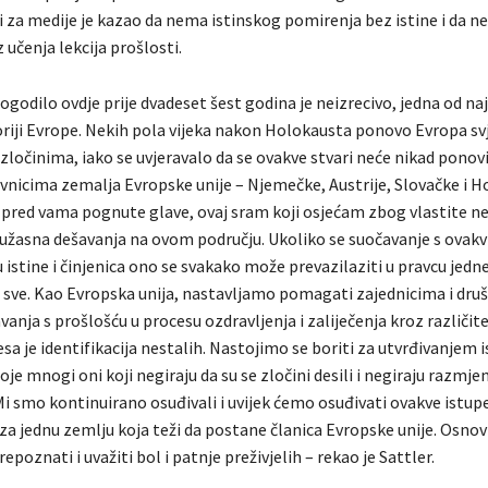
vi za medije je kazao da nema istinskog pomirenja bez istine i da 
učenja lekcija prošlosti.
ogodilo ovdje prije dvadeset šest godina je neizrecivo, jedna od na
oriji Evrope. Nekih pola vijeka nakon Holokausta ponovo Evropa sv
ločinima, iako se uvjeravalo da se ovakve stvari neće nikad ponovi
vnicima zemalja Evropske unije – Njemečke, Austrije, Slovačke i Ho
 pred vama pognute glave, ovaj sram koji osjećam zbog vlastite 
 užasna dešavanja na ovom području. Ukoliko se suočavanje s ovak
 istine i činjenica ono se svakako može prevazilaziti u pravcu jedne
 sve. Kao Evropska unija, nastavljamo pomagati zajednicima i dru
anja s prošlošću u procesu ozdravljenja i zaliječenja kroz različite
sa je identifikacija nestalih. Nastojimo se boriti za utvrđivanjem is
je mnogi oni koji negiraju da su se zločini desili i negiraju razmj
 Mi smo kontinuirano osuđivali i uvijek ćemo osuđivati ovakve istupe
 za jednu zemlju koja teži da postane članica Evropske unije. Osno
repoznati i uvažiti bol i patnje preživjelih – rekao je Sattler.