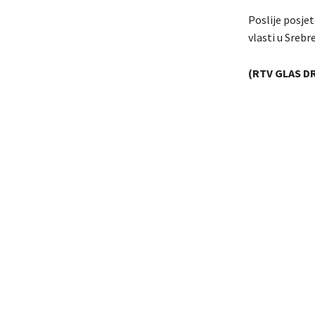
Poslije posje
vlasti u Srebre
(RTV GLAS D