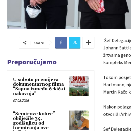
Šef Delegacij
Share
Johann Sattle
žrtvama genoc
Preporučujemo
kompleks Memo
Tokom posjete
U subotu premijera
dokumentarnog filma
Hartmann, nje
“Sapna između čekića i
Martin Kačo k
nakovnja”
07.08.2026
Nakon polagan
“Semirove kobre”
otvorilli Arhi
obilježile 34.
godišnjicu od
formiranja ove
Šef Delegacij