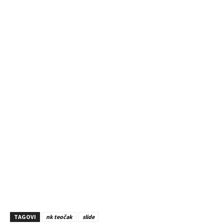
TAGOVI
nk teočak
slide