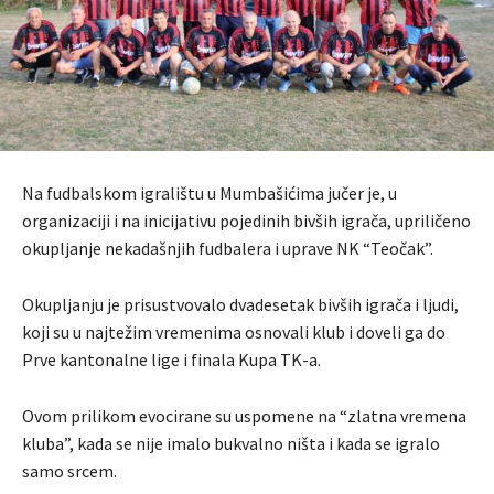
Na fudbalskom igralištu u Mumbašićima jučer je, u
organizaciji i na inicijativu pojedinih bivših igrača, upriličeno
okupljanje nekadašnjih fudbalera i uprave NK “Teočak”.
Okupljanju je prisustvovalo dvadesetak bivših igrača i ljudi,
koji su u najtežim vremenima osnovali klub i doveli ga do
Prve kantonalne lige i finala Kupa TK-a.
Ovom prilikom evocirane su uspomene na “zlatna vremena
kluba”, kada se nije imalo bukvalno ništa i kada se igralo
samo srcem.