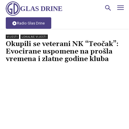
GLAS DRINE
Radio Glas Drine
VIJESTI
LOKALNE VIJESTI
Okupili se veterani NK “Teočak”:
Evocirane uspomene na prošla
vremena i zlatne godine kluba