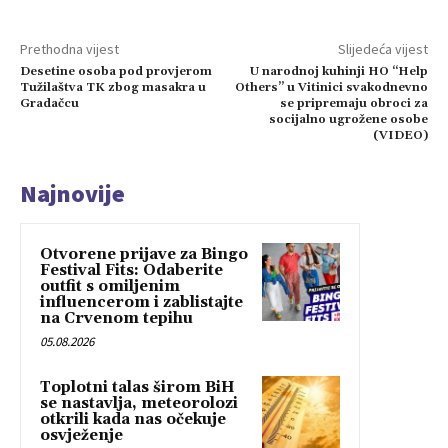
Prethodna vijest
Slijedeća vijest
Desetine osoba pod provjerom
U narodnoj kuhinji HO “Help
Tužilaštva TK zbog masakra u
Others” u Vitinici svakodnevno
Gradačcu
se pripremaju obroci za
socijalno ugrožene osobe
(VIDEO)
Najnovije
Otvorene prijave za Bingo
Festival Fits: Odaberite
outfit s omiljenim
influencerom i zablistajte
na Crvenom tepihu
05.08.2026
Toplotni talas širom BiH
se nastavlja, meteorolozi
otkrili kada nas očekuje
osvježenje