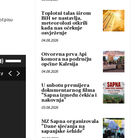
Toplotni talas širom
BiH se nastavlja,
 otpisu
meteorolozi otkrili
kada nas očekuje
osvježenje
04.08.2026
Otvorena prva Api
K
komora na području
općine Kalesija
o
04.08.2026
r
 8
i
U subotu premijera
s
dokumentarnog filma
“Sapna između čekića i
t
nakovnja”
i
03.08.2026
t
e
MZ Sapna organizovala
“Dane sjećanja na
G
sapanjske šehide”
o