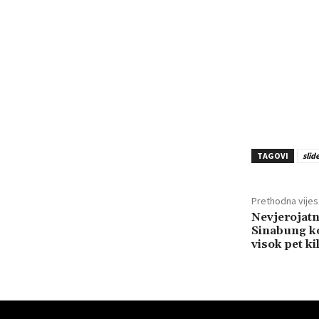
TAGOVI
slid
Prethodna vijes
Nevjerojat
Sinabung ko
visok pet k