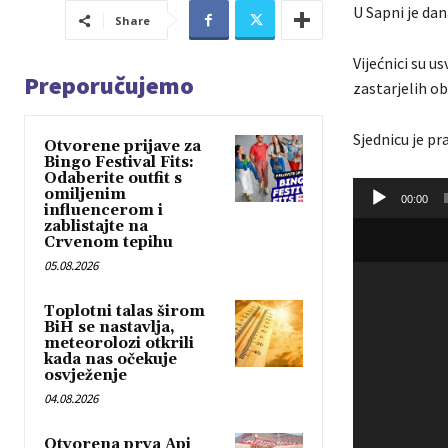
U Sapni je dan
Share
Vijećnici su u
Preporučujemo
zastarjelih ob
Sjednicu je pr
Otvorene prijave za
Bingo Festival Fits:
Odaberite outfit s
A
omiljenim
00:00
influencerom i
u
zablistajte na
d
Crvenom tepihu
i
05.08.2026
o
Toplotni talas širom
P
BiH se nastavlja,
l
meteorolozi otkrili
kada nas očekuje
a
osvježenje
y
04.08.2026
e
r
Otvorena prva Api