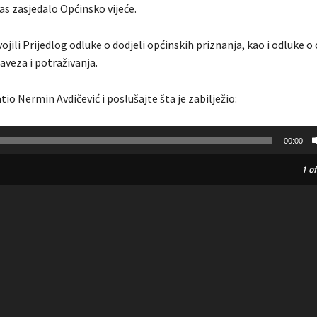
as zasjedalo Općinsko vijeće.
svojili Prijedlog odluke o dodjeli općinskih priznanja, kao i odluke o
aveza i potraživanja.
atio Nermin Avdičević i poslušajte šta je zabilježio:
00:00
1
of