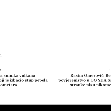
e
t
S
na snimka vulkana
Rasim Omerović: Bez
ji je izbacio stup pepela
povjereništvo u OO SDA Sa
ilometara
stranke nisu nikome