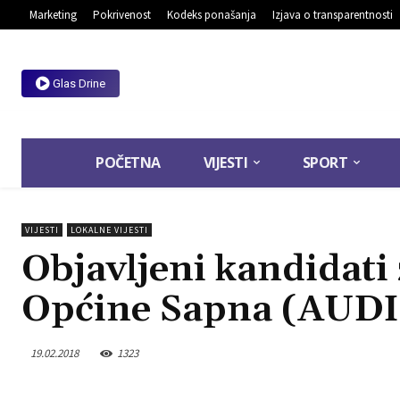
Marketing
Pokrivenost
Kodeks ponašanja
Izjava o transparentnosti
Glas Drine
POČETNA
VIJESTI
SPORT
VIJESTI
LOKALNE VIJESTI
Objavljeni kandidati
Općine Sapna (AUD
19.02.2018
1323