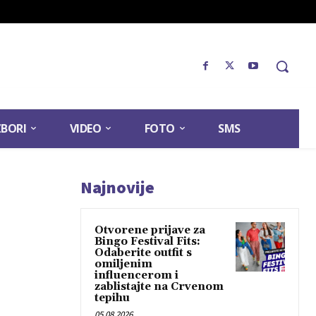
ZBORI
VIDEO
FOTO
SMS
Najnovije
Otvorene prijave za
Bingo Festival Fits:
Odaberite outfit s
omiljenim
influencerom i
zablistajte na Crvenom
tepihu
05.08.2026