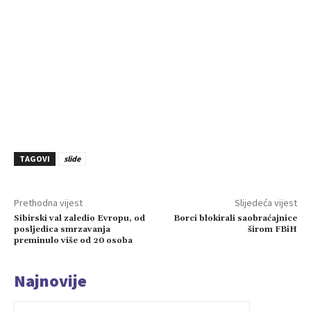
TAGOVI
slide
Prethodna vijest
Slijedeća vijest
Sibirski val zaledio Evropu, od
Borci blokirali saobraćajnice
posljedica smrzavanja
širom FBiH
preminulo više od 20 osoba
Najnovije