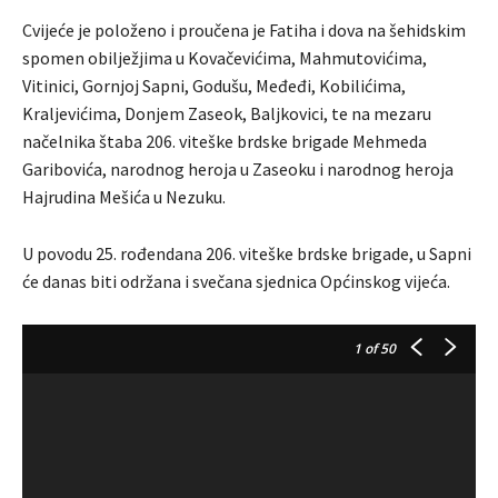
Cvijeće je položeno i proučena je Fatiha i dova na šehidskim
spomen obilježjima u Kovačevićima, Mahmutovićima,
Vitinici, Gornjoj Sapni, Godušu, Međeđi, Kobilićima,
Kraljevićima, Donjem Zaseok, Baljkovici, te na mezaru
načelnika štaba 206. viteške brdske brigade Mehmeda
Garibovića, narodnog heroja u Zaseoku i narodnog heroja
Hajrudina Mešića u Nezuku.
U povodu 25. rođendana 206. viteške brdske brigade, u Sapni
će danas biti održana i svečana sjednica Općinskog vijeća.
1
of 50