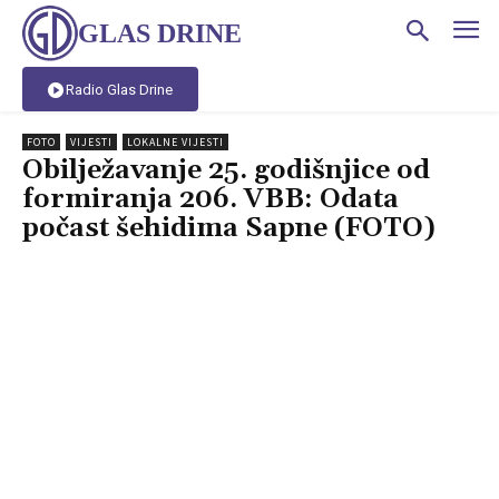
GLAS DRINE
Radio Glas Drine
FOTO
VIJESTI
LOKALNE VIJESTI
Obilježavanje 25. godišnjice od
formiranja 206. VBB: Odata
počast šehidima Sapne (FOTO)