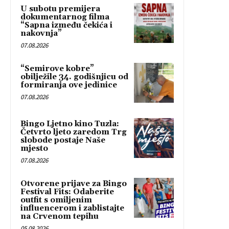
U subotu premijera
dokumentarnog filma
“Sapna između čekića i
nakovnja”
07.08.2026
“Semirove kobre”
obilježile 34. godišnjicu od
formiranja ove jedinice
07.08.2026
Bingo Ljetno kino Tuzla:
Četvrto ljeto zaredom Trg
slobode postaje Naše
mjesto
07.08.2026
Otvorene prijave za Bingo
Festival Fits: Odaberite
outfit s omiljenim
influencerom i zablistajte
na Crvenom tepihu
05.08.2026