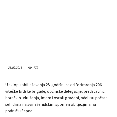
28.02.2018
779
U sklopu obilježavanja 25. godišnjice od forimranja 206.
viteške brdske brigade, općinske delegacije, predstavnici
boračkih udruženja, imam i ostali građani, odali su počast
šehidima na svim šehidskim spomen obilježjima na
području Sapne.