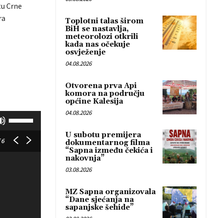
tu Crne
ra
Toplotni talas širom
BiH se nastavlja,
meteorolozi otkrili
kada nas očekuje
osvježenje
04.08.2026
Otvorena prva Api
komora na području
općine Kalesija
04.08.2026
K
o
U subotu premijera
r
 6
dokumentarnog filma
“Sapna između čekića i
i
nakovnja”
s
03.08.2026
t
i
MZ Sapna organizovala
“Dane sjećanja na
t
sapanjske šehide”
e