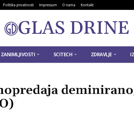
Politika privatnosti
Impressum
O nama
Kontakt
GLAS DRINE
ZANIMLJIVOSTI
SCITECH
ZDRAVLJE
I
imopredaja deminirano
O)