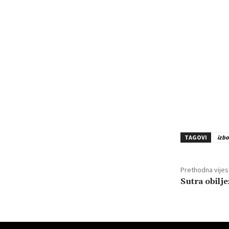
TAGOVI
izbo
Prethodna vijes
Sutra obilj