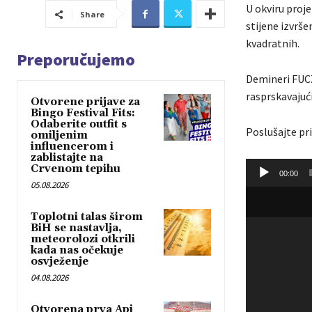
U okviru proj
Share
stijene izvrš
kvadratnih.
Preporučujemo
Demineri FUCZ
rasprskavajući
Otvorene prijave za
Bingo Festival Fits:
Odaberite outfit s
Poslušajte pri
omiljenim
influencerom i
zablistajte na
A
Crvenom tepihu
00:00
u
05.08.2026
d
Toplotni talas širom
i
BiH se nastavlja,
o
meteorolozi otkrili
kada nas očekuje
P
osvježenje
l
04.08.2026
a
y
Otvorena prva Api