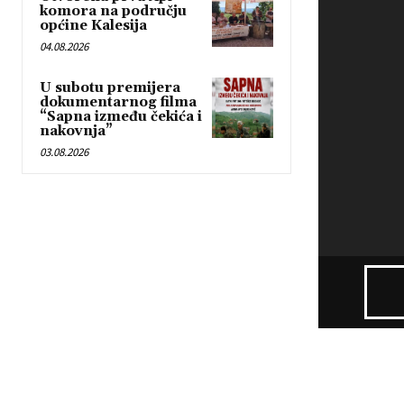
komora na području
e
općine Kalesija
r
04.08.2026
U subotu premijera
dokumentarnog filma
“Sapna između čekića i
nakovnja”
03.08.2026