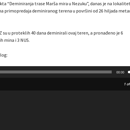
ekta “Deminiranja trase Marša mira u Nezuku”, danas je na lokalite
ena primopredaja deminiranog terena u površini od 26 hiljada meta
 su u proteklih 40 dana deminirali ovaj teren, a pronađeno je 6
h mina i 3 NUS.
log:
00:00
1
of