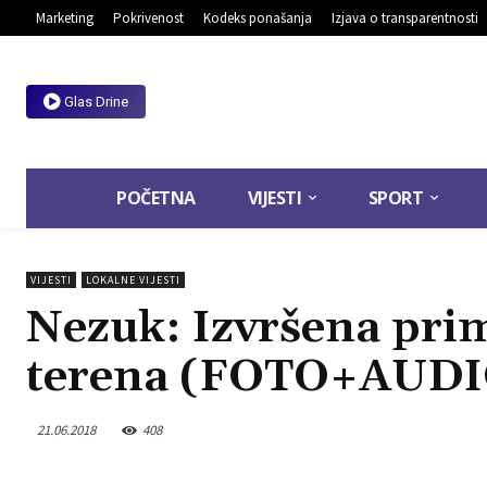
Marketing
Pokrivenost
Kodeks ponašanja
Izjava o transparentnosti
Glas Drine
POČETNA
VIJESTI
SPORT
VIJESTI
LOKALNE VIJESTI
Nezuk: Izvršena pr
terena (FOTO+AUDI
21.06.2018
408