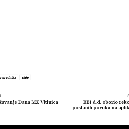
r urednika
slide
t
S
ežavanje Dana MZ Vitinica
BBI d.d. oborio rek
poslanih poruka na aplik