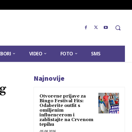
ZBORI
VIDEO
FOTO
SMS
Najnovije
g
Otvorene prijave za
Bingo Festival Fits:
Odaberite outfit s
omiljenim
influencerom i
zablistajte na Crvenom
tepihu
05.08.2026