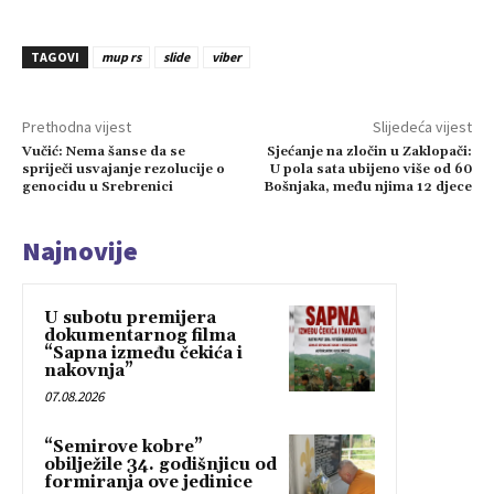
TAGOVI
mup rs
slide
viber
Prethodna vijest
Slijedeća vijest
Vučić: Nema šanse da se
Sjećanje na zločin u Zaklopači:
spriječi usvajanje rezolucije o
U pola sata ubijeno više od 60
genocidu u Srebrenici
Bošnjaka, među njima 12 djece
Najnovije
U subotu premijera
dokumentarnog filma
“Sapna između čekića i
nakovnja”
07.08.2026
“Semirove kobre”
obilježile 34. godišnjicu od
formiranja ove jedinice