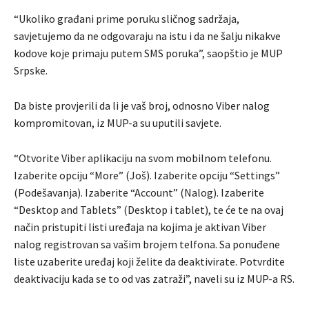
“Ukoliko građani prime poruku sličnog sadržaja,
savjetujemo da ne odgovaraju na istu i da ne šalju nikakve
kodove koje primaju putem SMS poruka”, saopštio je MUP
Srpske.
Da biste provjerili da li je vaš broj, odnosno Viber nalog
kompromitovan, iz MUP-a su uputili savjete.
“Otvorite Viber aplikaciju na svom mobilnom telefonu.
Izaberite opciju “More” (Još). Izaberite opciju “Settings”
(Podešavanja). Izaberite “Account” (Nalog). Izaberite
“Desktop and Tablets” (Desktop i tablet), te će te na ovaj
način pristupiti listi uređaja na kojima je aktivan Viber
nalog registrovan sa vašim brojem telfona. Sa ponuđene
liste uzaberite uređaj koji želite da deaktivirate. Potvrdite
deaktivaciju kada se to od vas zatraži”, naveli su iz MUP-a RS.