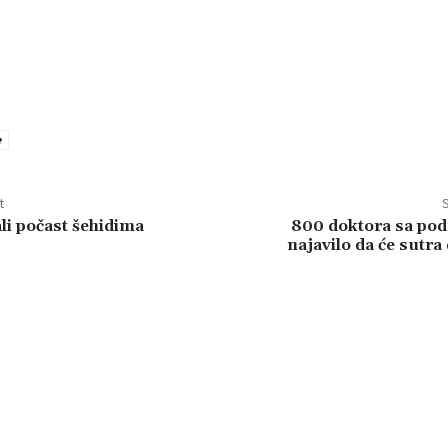
e
t
S
li počast šehidima
800 doktora sa pod
najavilo da će sutra 