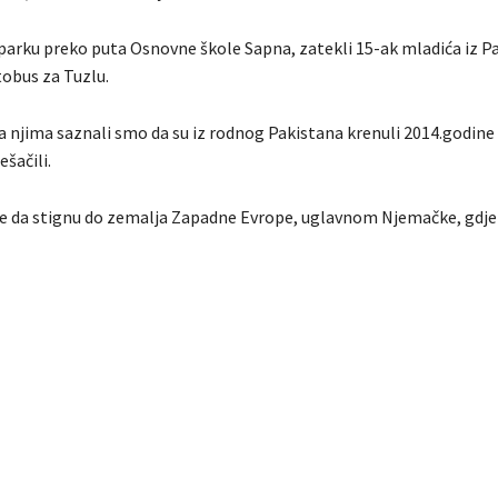
parku preko puta Osnovne škole Sapna, zatekli 15-ak mladića iz P
tobus za Tuzlu.
 njima saznali smo da su iz rodnog Pakistana krenuli 2014.godine i
ešačili.
 je da stignu do zemalja Zapadne Evrope, uglavnom Njemačke, gdje