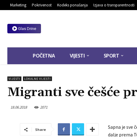
Marketing
Pokrivenost
Kodeks ponašanja
Izjava o transparentnosti
Glas Drine
POČETNA
VIJESTI
SPORT
VIJESTI
LOKALNE VIJESTI
Migranti sve češće p
18.06.2018
2071
Sapna je sve č
Share
dalje prema Tu