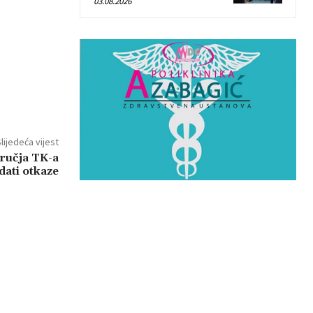
03.08.2026
lijedeća vijest
ručja TK-a
dati otkaze