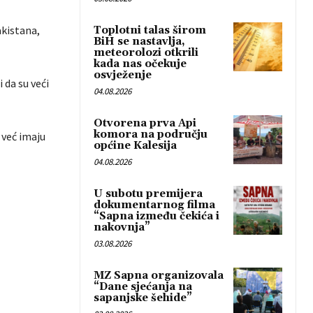
akistana,
Toplotni talas širom
BiH se nastavlja,
meteorolozi otkrili
kada nas očekuje
osvježenje
 da su veći
04.08.2026
Otvorena prva Api
komora na području
 već imaju
općine Kalesija
04.08.2026
U subotu premijera
dokumentarnog filma
“Sapna između čekića i
nakovnja”
03.08.2026
MZ Sapna organizovala
“Dane sjećanja na
sapanjske šehide”