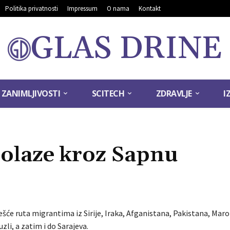
Politika privatnosti
Impressum
O nama
Kontakt
GLAS DRINE
ZANIMLJIVOSTI
SCITECH
ZDRAVLJE
I
rolaze kroz Sapnu
ešće ruta migrantima iz Sirije, Iraka, Afganistana, Pakistana, Mar
zli, a zatim i do Sarajeva.