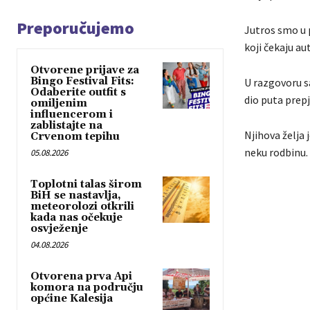
Preporučujemo
Jutros smo u 
koji čekaju au
Otvorene prijave za
Bingo Festival Fits:
U razgovoru sa
Odaberite outfit s
dio puta prepj
omiljenim
influencerom i
zablistajte na
Njihova želja
Crvenom tepihu
neku rodbinu.
05.08.2026
Toplotni talas širom
BiH se nastavlja,
meteorolozi otkrili
kada nas očekuje
osvježenje
04.08.2026
Otvorena prva Api
komora na području
općine Kalesija