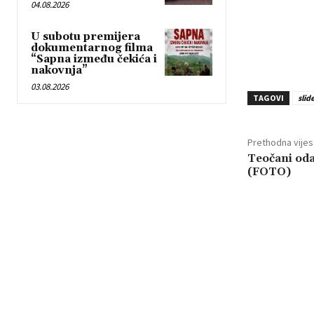
04.08.2026
U subotu premijera
dokumentarnog filma
“Sapna između čekića i
nakovnja”
03.08.2026
TAGOVI
slid
Prethodna vijes
Teočani oda
(FOTO)