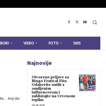
ZBORI
VIDEO
FOTO
SMS
Najnovije
Otvorene prijave za
Bingo Festival Fits:
Odaberite outfit s
omiljenim
influencerom i
zablistajte na Crvenom
oka… koji idu
tepihu
05.08.2026