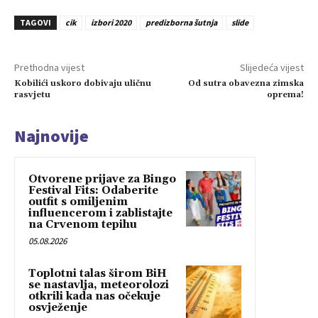
TAGOVI
cik
izbori 2020
predizborna šutnja
slide
Prethodna vijest
Slijedeća vijest
Kobilići uskoro dobivaju uličnu
Od sutra obavezna zimska
rasvjetu
oprema!
Najnovije
Otvorene prijave za Bingo
Festival Fits: Odaberite
outfit s omiljenim
influencerom i zablistajte
na Crvenom tepihu
05.08.2026
Toplotni talas širom BiH
se nastavlja, meteorolozi
otkrili kada nas očekuje
osvježenje