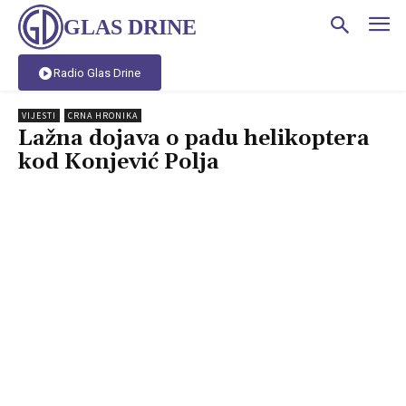
GLAS DRINE
Radio Glas Drine
VIJESTI
CRNA HRONIKA
Lažna dojava o padu helikoptera
kod Konjević Polja