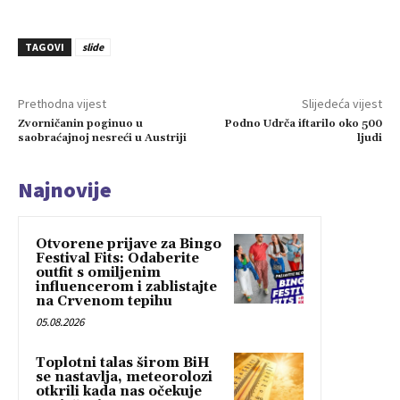
TAGOVI
slide
Prethodna vijest
Slijedeća vijest
Zvorničanin poginuo u
Podno Udrča iftarilo oko 500
saobraćajnoj nesreći u Austriji
ljudi
Najnovije
Otvorene prijave za Bingo
Festival Fits: Odaberite
outfit s omiljenim
influencerom i zablistajte
na Crvenom tepihu
05.08.2026
Toplotni talas širom BiH
se nastavlja, meteorolozi
otkrili kada nas očekuje