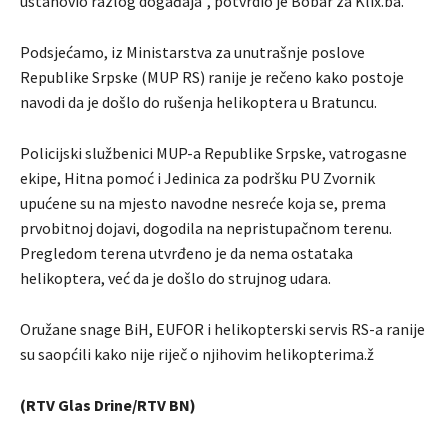
ustanovio razlog događaja”, potvrdio je Bobar za Klix.ba.
Podsjećamo, iz Ministarstva za unutrašnje poslove
Republike Srpske (MUP RS) ranije je rečeno kako postoje
navodi da je došlo do rušenja helikoptera u Bratuncu.
Policijski službenici MUP-a Republike Srpske, vatrogasne
ekipe, Hitna pomoć i Jedinica za podršku PU Zvornik
upućene su na mjesto navodne nesreće koja se, prema
prvobitnoj dojavi, dogodila na nepristupačnom terenu.
Pregledom terena utvrđeno je da nema ostataka
helikoptera, već da je došlo do strujnog udara.
Oružane snage BiH, EUFOR i helikopterski servis RS-a ranije
su saopćili kako nije riječ o njihovim helikopterima.ž
(RTV Glas Drine/RTV BN)