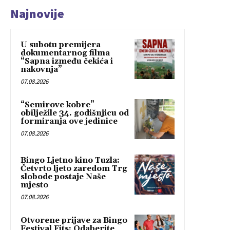
Najnovije
U subotu premijera
dokumentarnog filma
“Sapna između čekića i
nakovnja”
07.08.2026
“Semirove kobre”
obilježile 34. godišnjicu od
formiranja ove jedinice
07.08.2026
Bingo Ljetno kino Tuzla:
Četvrto ljeto zaredom Trg
slobode postaje Naše
mjesto
07.08.2026
Otvorene prijave za Bingo
Festival Fits: Odaberite