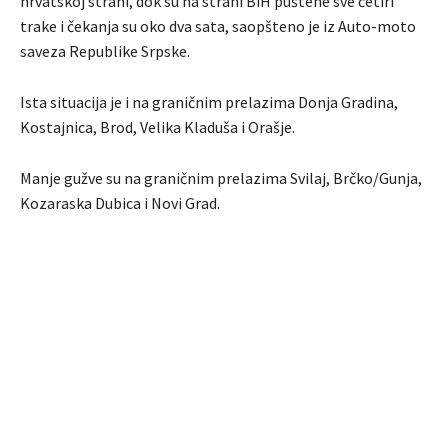
hrvatskoj strani, dok su na strani BiH puštene sve četiri
trake i čekanja su oko dva sata, saopšteno je iz Auto-moto
saveza Republike Srpske.
Ista situacija je i na graničnim prelazima Donja Gradina,
Kostajnica, Brod, Velika Kladuša i Orašje.
Manje gužve su na graničnim prelazima Svilaj, Brčko/Gunja,
Kozaraska Dubica i Novi Grad.