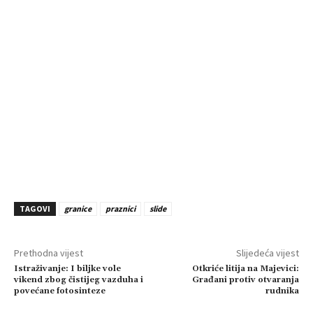
TAGOVI
granice
praznici
slide
Prethodna vijest
Slijedeća vijest
Istraživanje: I biljke vole
Otkriće litija na Majevici:
vikend zbog čistijeg vazduha i
Građani protiv otvaranja
povećane fotosinteze
rudnika