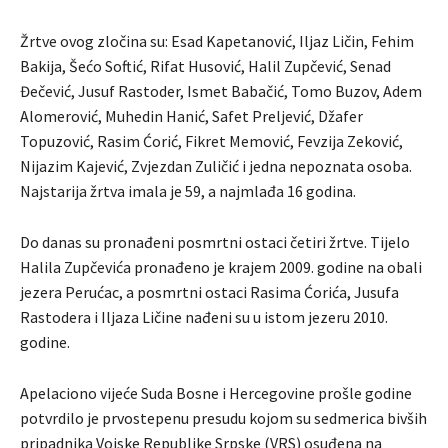
Žrtve ovog zločina su: Esad Kapetanović, Iljaz Ličin, Fehim
Bakija, Šećo Softić, Rifat Husović, Halil Zupčević, Senad
Đečević, Jusuf Rastoder, Ismet Babačić, Tomo Buzov, Adem
Alomerović, Muhedin Hanić, Safet Preljević, Džafer
Topuzović, Rasim Ćorić, Fikret Memović, Fevzija Zeković,
Nijazim Kajević, Zvjezdan Zuličić i jedna nepoznata osoba.
Najstarija žrtva imala je 59, a najmlađa 16 godina.
Do danas su pronađeni posmrtni ostaci četiri žrtve. Tijelo
Halila Zupčevića pronađeno je krajem 2009. godine na obali
jezera Perućac, a posmrtni ostaci Rasima Ćorića, Jusufa
Rastodera i Iljaza Ličine nađeni su u istom jezeru 2010.
godine.
Apelaciono vijeće Suda Bosne i Hercegovine prošle godine
potvrdilo je prvostepenu presudu kojom su sedmerica bivših
pripadnika Vojske Republike Srpske (VRS) osuđena na