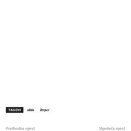
TAGOVI
slide
štrpci
Prethodna vijest
Slijedeća vijest