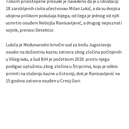
Tokom prvostepene presude je navedeno da je u likvidaciji
18 zarobljenih civila učestvovao Milan Lukić, a da su dvojica
ubijena prilikom pokušaja bijega, od čega je jednog od njih
usmrtio osuđeni Nebojša Ranisavljević, a drugog nepoznati
vojnik, prenosi Detektor.
Lukića je Međunarodni krivični sud za bivšu Jugoslaviju
osudio na doživotnu kaznu zatvora zbog zločina počinjenih
u Višegradu, a Sud BiH je početkom 2020. protiv njega
podigao optužnicu zbog zločina u Štrpcima, koju je odbio
primiti na služenju kazne u Estoniji, dok je Ranisavljević na
15 godina zatvora osuđen u Crnoj Gori.