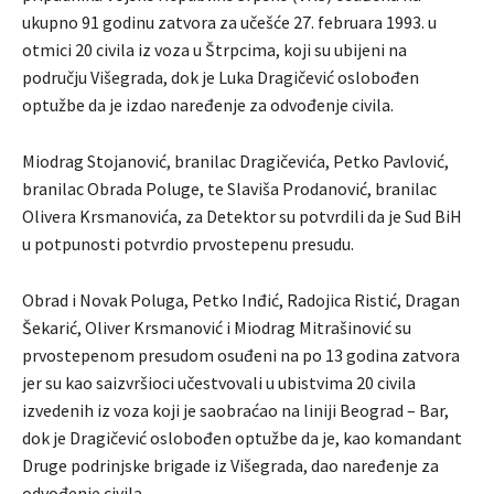
ukupno 91 godinu zatvora za učešće 27. februara 1993. u
otmici 20 civila iz voza u Štrpcima, koji su ubijeni na
području Višegrada, dok je Luka Dragičević oslobođen
optužbe da je izdao naređenje za odvođenje civila.
Miodrag Stojanović, branilac Dragičevića, Petko Pavlović,
branilac Obrada Poluge, te Slaviša Prodanović, branilac
Olivera Krsmanovića, za Detektor su potvrdili da je Sud BiH
u potpunosti potvrdio prvostepenu presudu.
Obrad i Novak Poluga, Petko Inđić, Radojica Ristić, Dragan
Šekarić, Oliver Krsmanović i Miodrag Mitrašinović su
prvostepenom presudom osuđeni na po 13 godina zatvora
jer su kao saizvršioci učestvovali u ubistvima 20 civila
izvedenih iz voza koji je saobraćao na liniji Beograd – Bar,
dok je Dragičević oslobođen optužbe da je, kao komandant
Druge podrinjske brigade iz Višegrada, dao naređenje za
odvođenje civila.