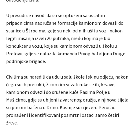
U presudi se navodi da su se optuženi sa ostalim
pripadnicima naoružane formacije kamionom dovezli do
stanice u Štrpcima, gdje su neki od njih ušli u voz i nakon
legitimisanja izveli 20 putnika, među kojima je bio
kondukter u vozu, koje su kamionom odvezli u školu u
Prelovu, gdje se nalazila komanda Prvog bataljona Druge
podrinjske brigade.
Civilima su naredili da uđu u salu škole i skinu odjeću, nakon
čega su ih pretukli, žicom im vezali ruke te ih, krvave,
kamionom odvezli do srušene kuće Rasima Polje u
Mušićima, gdje su ubijeni iz vatrenog oružja, a njihova tijela
su potom bačena u Drinu. Kasnije su u jezeru Perućac
pronađeni i identifikovani posmrtni ostaci samo četiri
žrtve.