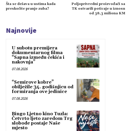
Šta se dešava u ustima kada
Poljoprivredni proizvođači sa
preskočite pranje zuba?
TK ostvarili poticaje u iznosu
od 38,3 miliona KM
Najnovije
U subotu premijera
dokumentarnog filma
“Sapna između čekića i
nakovnja”
07.08.2026
“Semirove kobre”
obilježile 34. godišnjicu od
formiranja ove jedinice
07.08.2026
Bingo Ljetno kino Tuzla:
Četvrto ljeto zaredom Trg
slobode postaje Naše
mjesto