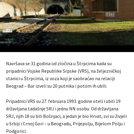
Navršava se 31 godina od zločina u Štrpcima kada su
pripadnici Vojske Republike Srpske (VRS), na željezničkoj
stanici u Štrpcima, iz voza koji je saobraćao na relaciji
Beograd – Bar izveli su 20 putnika i potom ih ubili.
Pripadnici VRS su 27. februara 1993. godine oteli i ubili 19
državljana tadašnje SRJ i jednu NN osobu. Od državljana
SRJ, njih 18 su bili Bošnjaci, a jedan je bio Hrvat, svi su živjeli
u Srbiji i Crnoj Gori – u Beogradu, Prijepolju, Bijelom Polju i
Podgorici.