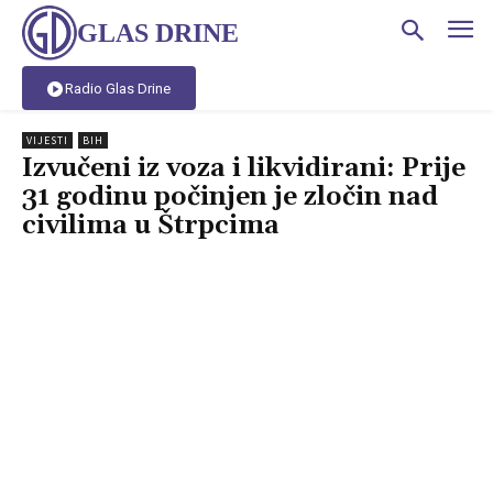
GLAS DRINE
Radio Glas Drine
VIJESTI
BIH
Izvučeni iz voza i likvidirani: Prije
31 godinu počinjen je zločin nad
civilima u Štrpcima