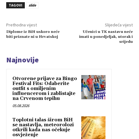
TAGOVI
slide
Prethodna vijest
Slijedeća vijest
Diplome iz BiH uskoro neće
Učenici u TK nastavu neće
biti priznate ni u Hrvatskoj
imati u ponedjeljak, utorak i
srijedu
Najnovije
Otvorene prijave za Bingo
Festival Fits: Odaberite
outfit s omiljenim
influencerom i zablistajte
na Crvenom tepihu
05.08.2026
Toplotni talas širom BiH
se nastavlja, meteorolozi
otkrili kada nas očekuje
osvježenje