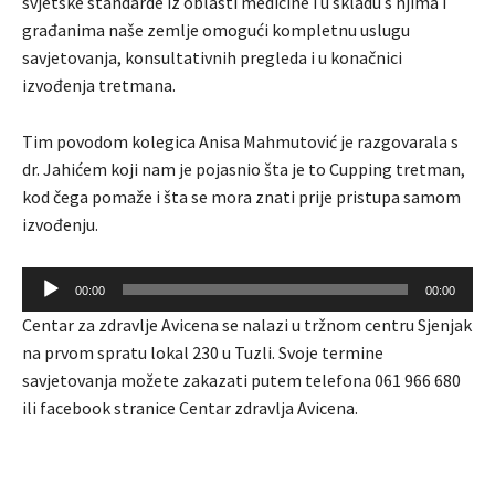
svjetske standarde iz oblasti medicine i u skladu s njima i
građanima naše zemlje omogući kompletnu uslugu
savjetovanja, konsultativnih pregleda i u konačnici
izvođenja tretmana.
Tim povodom kolegica Anisa Mahmutović je razgovarala s
dr. Jahićem koji nam je pojasnio šta je to Cupping tretman,
kod čega pomaže i šta se mora znati prije pristupa samom
izvođenju.
A
00:00
00:00
u
Centar za zdravlje Avicena se nalazi u tržnom centru Sjenjak
d
na prvom spratu lokal 230 u Tuzli. Svoje termine
i
savjetovanja možete zakazati putem telefona 061 966 680
o
ili facebook stranice Centar zdravlja Avicena.
P
l
a