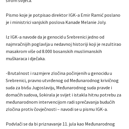
širom svijeta.
Pismo koje je potpisao direktor IGK-a Emir Ramić poslano
je i ministrici vanjskih poslova Kanade Melanie Joly.
Iz IGK-a navode da je genocid u Srebrenici jedno od
najmračnijih poglavlja u nedavnoj historiji koji je rezultirao
masakrom više od 8.000 bosanskih muslimanskih
muškaraca i dječaka.
-Brutalnost i razmjere zločina počinjenih u genocidu u
Srebrenici, pravno utvrđenog od Međunarodnog krivičnog
suda za bivšu Jugoslaviju, Međunarodnog suda pravde i
domaćih sudova, šokirala je svijet i istakla hitnu potrebu za
međunarodnom intervencijom radi sprečavanja budućih
zločina protiv čovječnosti – navodi se u pismu IGK-a.
Podvlači se da bi priznavanje 11. jula kao Međunarodnog