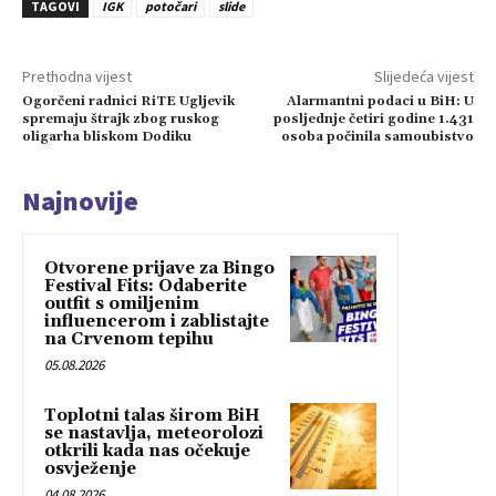
TAGOVI
IGK
potočari
slide
Prethodna vijest
Slijedeća vijest
Ogorčeni radnici RiTE Ugljevik
Alarmantni podaci u BiH: U
spremaju štrajk zbog ruskog
posljednje četiri godine 1.431
oligarha bliskom Dodiku
osoba počinila samoubistvo
Najnovije
Otvorene prijave za Bingo
Festival Fits: Odaberite
outfit s omiljenim
influencerom i zablistajte
na Crvenom tepihu
05.08.2026
Toplotni talas širom BiH
se nastavlja, meteorolozi
otkrili kada nas očekuje
osvježenje
04.08.2026