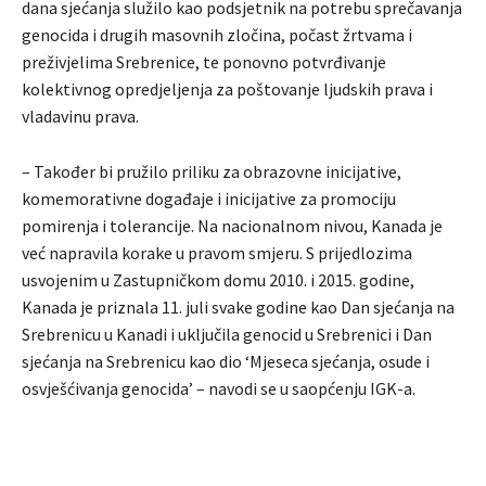
dana sjećanja služilo kao podsjetnik na potrebu sprečavanja
genocida i drugih masovnih zločina, počast žrtvama i
preživjelima Srebrenice, te ponovno potvrđivanje
kolektivnog opredjeljenja za poštovanje ljudskih prava i
vladavinu prava.
– Također bi pružilo priliku za obrazovne inicijative,
komemorativne događaje i inicijative za promociju
pomirenja i tolerancije. Na nacionalnom nivou, Kanada je
već napravila korake u pravom smjeru. S prijedlozima
usvojenim u Zastupničkom domu 2010. i 2015. godine,
Kanada je priznala 11. juli svake godine kao Dan sjećanja na
Srebrenicu u Kanadi i uključila genocid u Srebrenici i Dan
sjećanja na Srebrenicu kao dio ‘Mjeseca sjećanja, osude i
osvješćivanja genocida’ – navodi se u saopćenju IGK-a.