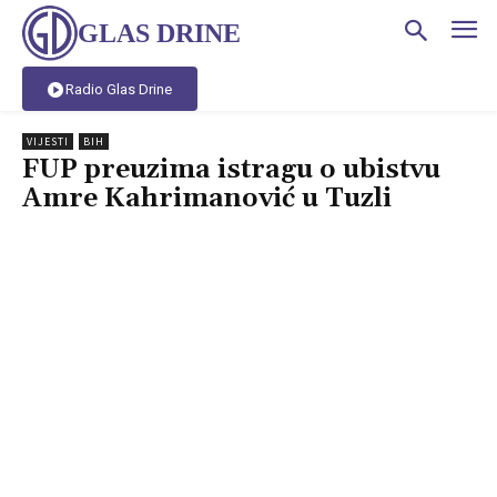
GLAS DRINE
Radio Glas Drine
VIJESTI
BIH
FUP preuzima istragu o ubistvu
Amre Kahrimanović u Tuzli