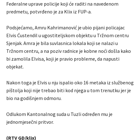
Federalne uprave policije koji će raditi na navedenom
predmetu, potvrđeno je za Klix iz FUP-a.
Podsjećamo, Amru Kahrimanović je ubio pijani policajac
Elvis Ćustendil u ugostiteljskom objektu u Tržnom centru
Sjenjak. Amra je bila suvlasnica lokala koji se nalazi u
Tržnom centru, a na poziv radnice je kobne noći došla kako
bi zamolila Elvisa, koji je pravio probleme, da napusti
objekat.
Nakon toga je Elvis u nju ispalio oko 16 metaka iz službenog
pištolja koji nije trebao biti kod njega u tom trenutku jer je
bio na godišnjem odmoru.
Odlukom Kantonalnog suda u Tuzli određen mu je
jednomjesečni pritvor.
(RTV GD/klix)