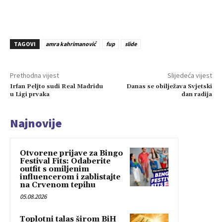
TAGOVI
amra kahrimanović
fup
slide
Prethodna vijest
Slijedeća vijest
Irfan Peljto sudi Real Madridu
Danas se obilježava Svjetski
u Ligi prvaka
dan radija
Najnovije
Otvorene prijave za Bingo
Festival Fits: Odaberite
outfit s omiljenim
influencerom i zablistajte
na Crvenom tepihu
05.08.2026
Toplotni talas širom BiH