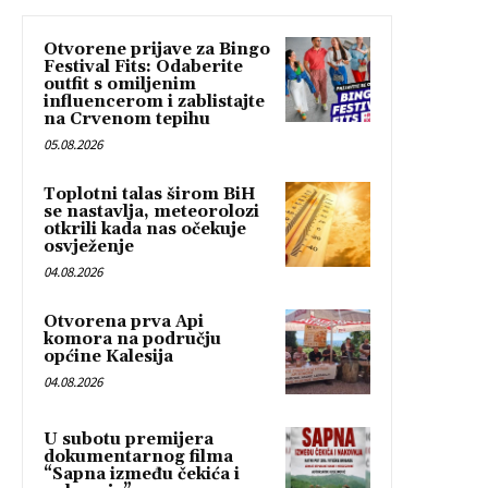
Otvorene prijave za Bingo
Festival Fits: Odaberite
outfit s omiljenim
influencerom i zablistajte
na Crvenom tepihu
05.08.2026
Toplotni talas širom BiH
se nastavlja, meteorolozi
otkrili kada nas očekuje
osvježenje
04.08.2026
Otvorena prva Api
komora na području
općine Kalesija
04.08.2026
U subotu premijera
dokumentarnog filma
“Sapna između čekića i