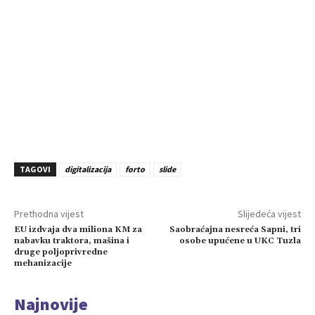
TAGOVI
digitalizacija
forto
slide
Prethodna vijest
Slijedeća vijest
EU izdvaja dva miliona KM za
Saobraćajna nesreća Sapni, tri
nabavku traktora, mašina i
osobe upućene u UKC Tuzla
druge poljoprivredne
mehanizacije
Najnovije