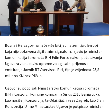
Bosna i Hercegovina neće više biti jedina zemlja u Evropi
koja nije pokrivena digitalnim signalom, izjavio je ministar
komunikacija i prometa BiH Edin Forto nakon potpisivanja
Ugovora za nabavku opreme za digitalni prijenos i
emitiranje Javnih RTV servisa u BiH, čija je vrijednost 25,8
miliona KM bez PDV-a.
Ugovor su potpisali Ministarstvo komunikacija i prometa
BiH i Konzorcij koji čine kompanija Sirius 2010 Banja Luka,
kao nositelj Konzorcija, te Odašiljači i veze Zagreb, kao član
Konzorcija. U ime Ministarstva Ugovor je potpisao ministar