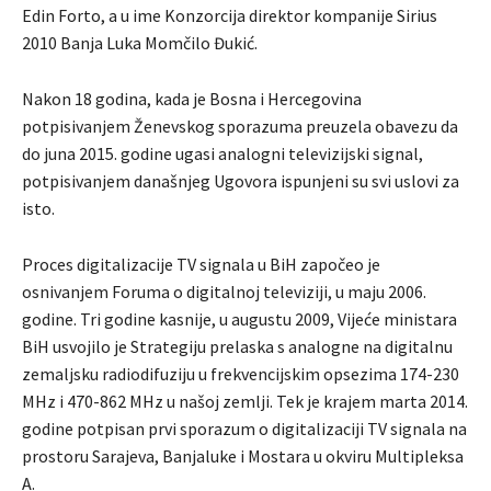
Edin Forto, a u ime Konzorcija direktor kompanije Sirius
2010 Banja Luka Momčilo Đukić.
Nakon 18 godina, kada je Bosna i Hercegovina
potpisivanjem Ženevskog sporazuma preuzela obavezu da
do juna 2015. godine ugasi analogni televizijski signal,
potpisivanjem današnjeg Ugovora ispunjeni su svi uslovi za
isto.
Proces digitalizacije TV signala u BiH započeo je
osnivanjem Foruma o digitalnoj televiziji, u maju 2006.
godine. Tri godine kasnije, u augustu 2009, Vijeće ministara
BiH usvojilo je Strategiju prelaska s analogne na digitalnu
zemaljsku radiodifuziju u frekvencijskim opsezima 174-230
MHz i 470-862 MHz u našoj zemlji. Tek je krajem marta 2014.
godine potpisan prvi sporazum o digitalizaciji TV signala na
prostoru Sarajeva, Banjaluke i Mostara u okviru Multipleksa
A.