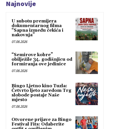
Najnovije
U subotu premijera
dokumentarnog filma
“Sapna između čekića i
nakovnja”
07.08.2026
“Semirove kobre”
obilježile 34. godišnjicu od
formiranja ove jedinice
07.08.2026
Bingo Ljetno kino Tuzla:
Četvrto ljeto zaredom Trg
slobode postaje Naše
mjesto
07.08.2026
Otvorene prijave za Bingo
Festival Fits: Odaberite
outfit s omiljenim