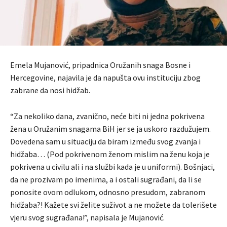
Emela Mujanović, pripadnica Oružanih snaga Bosne i
Hercegovine, najavila je da napušta ovu instituciju zbog
zabrane da nosi hidžab.
“Za nekoliko dana, zvanično, neće biti ni jedna pokrivena
žena u Oružanim snagama BiH jer se ja uskoro razdužujem.
Dovedena sam u situaciju da biram između svog zvanja i
hidžaba… (Pod pokrivenom ženom mislim na ženu koja je
pokrivena u civilu ali i na službi kada je u uniformi). Bošnjaci,
da ne prozivam po imenima, a i ostali sugrađani, da li se
ponosite ovom odlukom, odnosno presudom, zabranom
hidžaba?! Kažete svi želite suživot a ne možete da tolerišete
vjeru svog sugrađana!”, napisala je Mujanović.