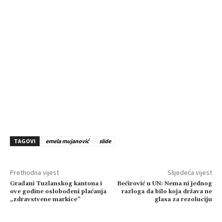
TAGOVI
emela mujanović
slide
Prethodna vijest
Slijedeća vijest
Građani Tuzlanskog kantona i
Bećirović u UN: Nema ni jednog
ove godine oslobođeni plaćanja
razloga da bilo koja država ne
„zdravstvene markice“
glasa za rezoluciju