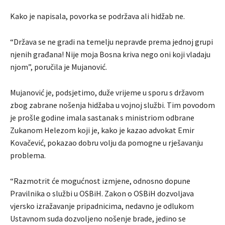
Kako je napisala, povorka se podržava ali hidžab ne.
“Država se ne gradi na temelju nepravde prema jednoj grupi
njenih građana! Nije moja Bosna kriva nego oni koji vladaju
njom”, poručila je Mujanović.
Mujanović je, podsjetimo, duže vrijeme u sporu s državom
zbog zabrane nošenja hidžaba u vojnoj službi. Tim povodom
je prošle godine imala sastanak s ministriom odbrane
Zukanom Helezom koji je, kako je kazao advokat Emir
Kovačević, pokazao dobru volju da pomogne u rješavanju
problema.
“Razmotrit će mogućnost izmjene, odnosno dopune
Pravilnika o službi u OSBiH. Zakon o OSBiH dozvoljava
vjersko izražavanje pripadnicima, nedavno je odlukom
Ustavnom suda dozvoljeno nošenje brade, jedino se