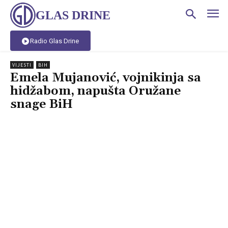
GLAS DRINE
Radio Glas Drine
VIJESTI
BIH
Emela Mujanović, vojnikinja sa
hidžabom, napušta Oružane
snage BiH