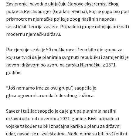
Zavjerenici navodno uključuju članove ekstremističkog
pokreta Reichsbürger (Građani Reicha), koji je dugo bio pod
prismotrom njemačke policije zbog nasilnih napada i
rasističkih teorija zavjere. Pripadnici grupe odbijaju priznati
modernu njemačku državu.
Procjenjuje se da je 50 muškaraca i žena bilo dio grupe za
koju se tvrdi da je planirala svrgnuti republiku i zamijeniti je
novom državom po uzoru na carsku Njemačku iz 1871.
godine.
“Još nemamo ime za ovu grupu”, saopćila je
glasnogovornica ureda federalnog tužioca.
Savezni tužilac saopćio je da je grupa planirala nasilni
državni udar od novembra 2021. godine. Bivši pripadnici
vojske također su bili značajna karika u planu za državni
udar, navodi se u izvještajima. Među njima su bili bivši elitni