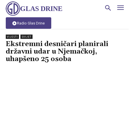
GLAS DRINE
Radio Glas Drine
VIJESTI
SVIJET
Ekstremni desničari planirali
državni udar u Njemačkoj,
uhapšeno 25 osoba