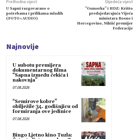
Prethodna vijest
Slijedeća vijest
U Sapni razgovarano o
”Osmorka” i HDZ: Krišto
potrebama i prilikama mladih
predsjedavajuća Vijeća
(FOTO+AUDIO)
ministara Bosne i
Hercegovine, Nikšić premijer
Federacije
Najnovije
U subotu premijera
dokumentarnog filma
“Sapna između čekića i
nakovnja”
07.08.2026
“Semirove kobre”
obilježile 34. godišnjicu od
formiranja ove jedinice
07.08.2026
Bingo Ljetno kino Tuzla: