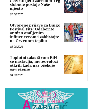
Četvrto ljeto zaredom Trg
slobode postaje Naše
mjesto
07.08.2026
Otvorene prijave za Bingo
Festival Fits: Odaberite
outfit s omiljenim
influencerom i zablistajte
na Crvenom tepihu
05.08.2026
Toplotni talas širom BiH
se nastavlja, meteorolozi
otkrili kada nas očekuje
osvježenje
04.08.2026