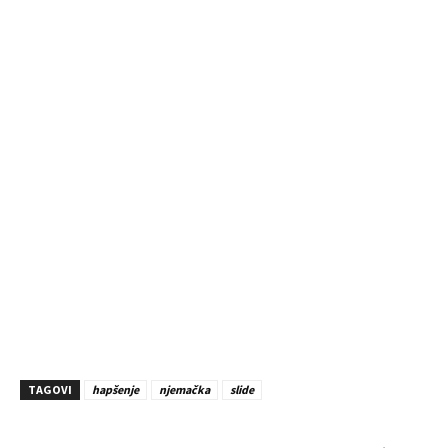
TAGOVI
hapšenje
njemačka
slide