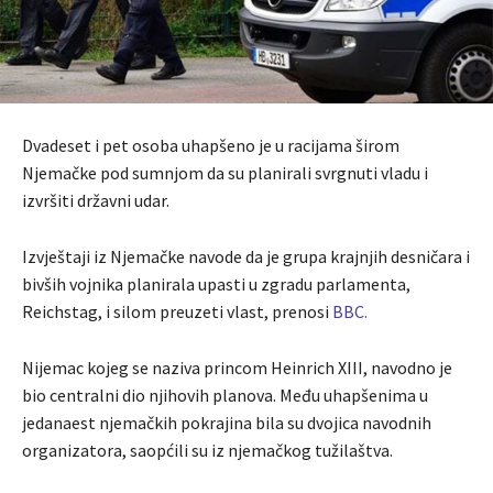
Dvadeset i pet osoba uhapšeno je u racijama širom
Njemačke pod sumnjom da su planirali svrgnuti vladu i
izvršiti državni udar.
Izvještaji iz Njemačke navode da je grupa krajnjih desničara i
bivših vojnika planirala upasti u zgradu parlamenta,
Reichstag, i silom preuzeti vlast, prenosi
BBC.
Nijemac kojeg se naziva princom Heinrich XIII, navodno je
bio centralni dio njihovih planova. Među uhapšenima u
jedanaest njemačkih pokrajina bila su dvojica navodnih
organizatora, saopćili su iz njemačkog tužilaštva.