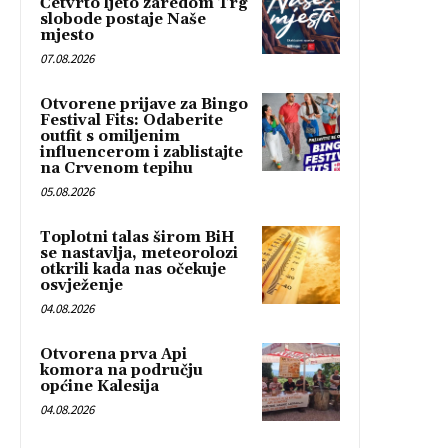
Četvrto ljeto zaredom Trg
slobode postaje Naše
mjesto
07.08.2026
Otvorene prijave za Bingo
Festival Fits: Odaberite
outfit s omiljenim
influencerom i zablistajte
na Crvenom tepihu
05.08.2026
Toplotni talas širom BiH
se nastavlja, meteorolozi
otkrili kada nas očekuje
osvježenje
04.08.2026
Otvorena prva Api
komora na području
općine Kalesija
04.08.2026