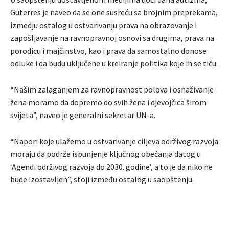
Guterres je naveo da se one susreću sa brojnim preprekama,
izmedju ostalog u ostvarivanju prava na obrazovanje i
zapošljavanje na ravnopravnoj osnovi sa drugima, prava na
porodicu i majčinstvo, kao i prava da samostalno donose
odluke i da budu uključene u kreiranje politika koje ih se tiču.
“Našim zalaganjem za ravnopravnost polova i osnaživanje
žena moramo da dopremo do svih žena i djevojčica širom
svijeta”, naveo je generalni sekretar UN-a.
“Napori koje ulažemo u ostvarivanje ciljeva održivog razvoja
moraju da podrže ispunjenje ključnog obećanja datog u
‘Agendi održivog razvoja do 2030. godine’, a to je da niko ne
bude izostavljen”, stoji između ostalog u saopštenju.