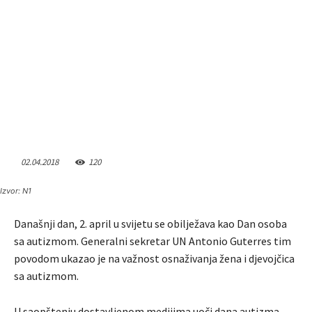
02.04.2018
120
Izvor: N1
Današnji dan, 2. april u svijetu se obilježava kao Dan osoba
sa autizmom. Generalni sekretar UN Antonio Guterres tim
povodom ukazao je na važnost osnaživanja žena i djevojčica
sa autizmom.
U saopštenju dostavljenom medijima uoči dana autizma,