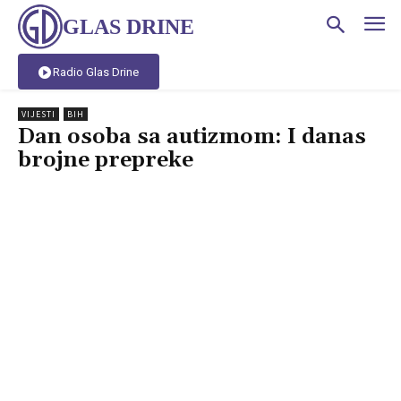
GLAS DRINE
Radio Glas Drine
VIJESTI
BIH
Dan osoba sa autizmom: I danas
brojne prepreke