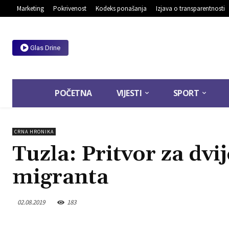
Marketing
Pokrivenost
Kodeks ponašanja
Izjava o transparentnosti
Glas Drine
POČETNA
VIJESTI
SPORT
CRNA HRONIKA
Tuzla: Pritvor za dvi
migranta
02.08.2019
183