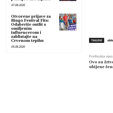
07.08.2026
Otvorene prijave za
Bingo Festival Fits:
Odaberite outfit s
omiljenim
influencerom i
zablistajte na
Crvenom tepihu
TAGOVI
slid
05.08.2026
Prethodna vijes
Ovo su žrtv
ubijene žene