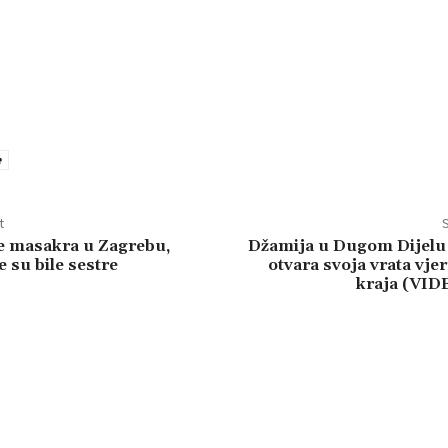
e
t
S
e masakra u Zagrebu,
Džamija u Dugom Dijelu 
 su bile sestre
otvara svoja vrata vje
kraja (VI