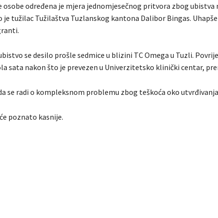
e osobe određena je mjera jednomjesečnog pritvora zbog ubistva
io je tužilac Tužilaštva Tuzlanskog kantona Dalibor Bingas. Uhapš
ranti.
bistvo se desilo prošle sedmice u blizini TC Omega u Tuzli. Povrij
la sata nakon što je prevezen u Univerzitetsko klinički centar, pr
e da se radi o kompleksnom problemu zbog teškoća oko utvrđivanja
iće poznato kasnije.