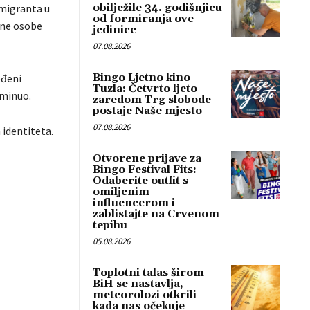
 migranta u
obilježile 34. godišnjicu
od formiranja ove
ene osobe
jedinice
07.08.2026
eđeni
Bingo Ljetno kino
Tuzla: Četvrto ljeto
eminuo.
zaredom Trg slobode
postaje Naše mjesto
07.08.2026
 identiteta.
Otvorene prijave za
Bingo Festival Fits:
Odaberite outfit s
omiljenim
influencerom i
zablistajte na Crvenom
tepihu
05.08.2026
Toplotni talas širom
BiH se nastavlja,
meteorolozi otkrili
kada nas očekuje