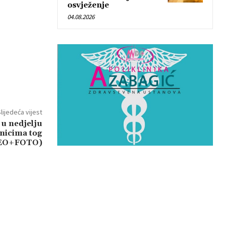
osvježenje
04.08.2026
lijedeća vijest
u nedjelju
rnicima tog
DEO+FOTO)