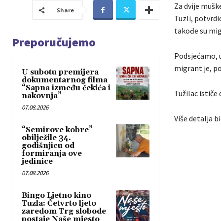
Za dvije mušk
Share
Tuzli, potvrd
takođe su mig
Preporučujemo
Podsjećamo, u
migrant je, po
U subotu premijera
dokumentarnog filma
“Sapna između čekića i
Tužilac istič
nakovnja”
07.08.2026
Više detalja b
“Semirove kobre”
obilježile 34.
godišnjicu od
formiranja ove
jedinice
07.08.2026
Bingo Ljetno kino
Tuzla: Četvrto ljeto
zaredom Trg slobode
postaje Naše mjesto