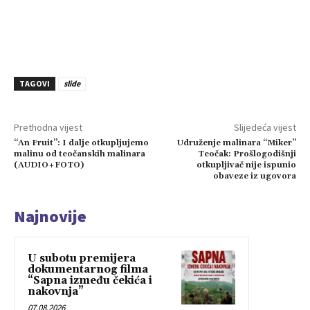
TAGOVI
slide
Prethodna vijest
Slijedeća vijest
“An Fruit”: I dalje otkupljujemo
Udruženje malinara “Miker”
malinu od teočanskih malinara
Teočak: Prošlogodišnji
(AUDIO+FOTO)
otkupljivač nije ispunio
obaveze iz ugovora
Najnovije
U subotu premijera
dokumentarnog filma
“Sapna između čekića i
nakovnja”
07.08.2026