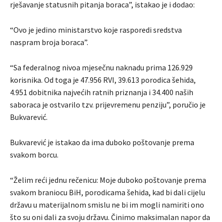
rješavanje statusnih pitanja boraca”, istakao je i dodao:
“Ovo je jedino ministarstvo koje rasporedi sredstva
naspram broja boraca”.
“Sa federalnog nivoa mjesečnu naknadu prima 126.929
korisnika. Od toga je 47.956 RVI, 39.613 porodica šehida,
4.951 dobitnika najvećih ratnih priznanja i 34.400 naših
saboraca je ostvarilo tzv. prijevremenu penziju”, poručio je
Bukvarević.
Bukvarević je istakao da ima duboko poštovanje prema
svakom borcu.
“Želim reći jednu rečenicu: Moje duboko poštovanje prema
svakom braniocu BiH, porodicama šehida, kad bi dali cijelu
državu u materijalnom smislu ne bi im mogli namiriti ono
što su oni dali za svoju državu. Činimo maksimalan napor da