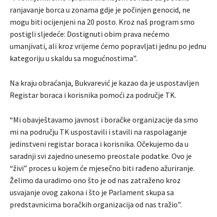
ranjavanje borca u zonama gdje je počinjen genocid, ne
mogu biti ocijenjeni na 20 posto. Kroz naš program smo
postigli sljedeće: Dostignuti obim prava nećemo
umanjivati, ali kroz vrijeme ćemo popravljati jednu po jednu
kategoriju u skaldu sa mogućnostima”.
Na kraju obraćanja, Bukvarević je kazao da je uspostavljen
Registar boraca i korisnika pomoći za područje TK.
“Mi obavještavamo javnost i boračke organizacije da smo
mi na području TK uspostavili i stavili na raspolaganje
jedinstveni registar boraca i korisnika. Očekujemo da u
saradnji svi zajedno unesemo preostale podatke. Ovo je
“živi” proces u kojem će mjesečno biti rađeno ažuriranje.
Želimo da uradimo ono što je od nas zatraženo kroz
usvajanje ovog zakona i što je Parlament skupa sa
predstavnicima boračkih organizacija od nas tražio”.