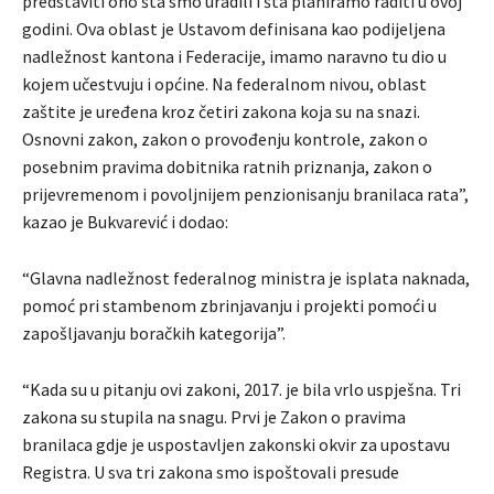
predstaviti ono šta smo uradili i šta planiramo raditi u ovoj
godini. Ova oblast je Ustavom definisana kao podijeljena
nadležnost kantona i Federacije, imamo naravno tu dio u
kojem učestvuju i općine. Na federalnom nivou, oblast
zaštite je uređena kroz četiri zakona koja su na snazi.
Osnovni zakon, zakon o provođenju kontrole, zakon o
posebnim pravima dobitnika ratnih priznanja, zakon o
prijevremenom i povoljnijem penzionisanju branilaca rata”,
kazao je Bukvarević i dodao:
“Glavna nadležnost federalnog ministra je isplata naknada,
pomoć pri stambenom zbrinjavanju i projekti pomoći u
zapošljavanju boračkih kategorija”.
“Kada su u pitanju ovi zakoni, 2017. je bila vrlo uspješna. Tri
zakona su stupila na snagu. Prvi je Zakon o pravima
branilaca gdje je uspostavljen zakonski okvir za upostavu
Registra. U sva tri zakona smo ispoštovali presude