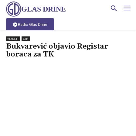
GLAS DRINE
Radio Glas Drine
VIJESTI
BIH
Bukvarević objavio Registar
boraca za TK