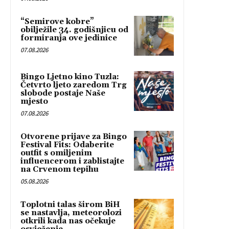
“Semirove kobre”
obilježile 34. godišnjicu od
formiranja ove jedinice
07.08.2026
Bingo Ljetno kino Tuzla:
Četvrto ljeto zaredom Trg
slobode postaje Naše
mjesto
07.08.2026
Otvorene prijave za Bingo
Festival Fits: Odaberite
outfit s omiljenim
influencerom i zablistajte
na Crvenom tepihu
05.08.2026
Toplotni talas širom BiH
se nastavlja, meteorolozi
otkrili kada nas očekuje