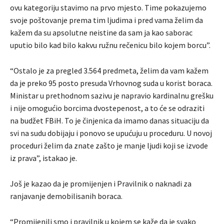
ovu kategoriju stavimo na prvo mjesto. Time pokazujemo
svoje poštovanje prema tim ljudima i pred vama želim da
kažem da su apsolutne neistine da sam ja kao saborac
uputio bilo kad bilo kakvu ružnu rečenicu bilo kojem borcu”.
“Ostalo je za pregled 3.564 predmeta, želim da vam kažem
da je preko 95 posto presuda Vrhovnog suda u korist boraca.
Ministar u prethodnom sazivu je napravio kardinalnu grešku
i nije omogućio borcima dvostepenost, a to će se odraziti
na budžet FBiH. To je činjenica da imamo danas situaciju da
svi na sudu dobijaju i ponovo se upućuju u proceduru. U novoj
proceduri želim da znate zašto je manje ljudi koji se izvode
iz prava”, istakao je.
Još je kazao da je promijenjen i Pravilnik o naknadi za
ranjavanje demobilisanih boraca.
“Promijenili smo i pravilnik u kojem se kaže da je svako