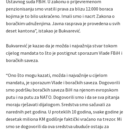
Ustavnog suda FBiH. U zakonu o prijevremenom
penzionisanju smo vratili prava za blizu 12.000 boraca
kojima je to bilo uskraćeno. Imali smo i nacrt Zakona o
boračkim udruženjima. Javna rasprava je provedena u svih
deset kantona”, istakao je Bukvarević.
Bukvarević je kazao da je možda i najvažnija stvar tokom
cijelog mandata to što je postignut sporazum Vlade FBiH i
boračkih saveza.
“Ono što mogu kazati, možda i najvažnije u cijelom
mandatu, je sporazum Vlade i boračkih saveza. Dogovorili
smo podršku boračkih saveza BiH na njenom evropskom
putu i na putu za NATO. Dogovorili smo i da se sva pitanja
moraju rješavati dijalogom. Sredstva smo sačuvali za
narednih pet godina. U proteklih 10 godina, svake godine je
desetak miliona KM godišnje faktički vraćano na trezor. Mi
smo se dogovorili da ova sredstva ubuduće ostaju za