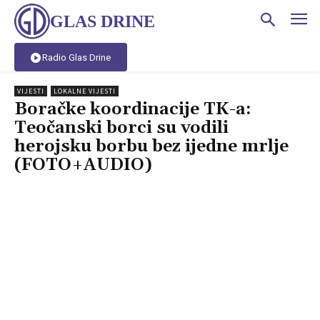
GLAS DRINE
Radio Glas Drine
VIJESTI
LOKALNE VIJESTI
Boračke koordinacije TK-a:
Teočanski borci su vodili
herojsku borbu bez ijedne mrlje
(FOTO+AUDIO)