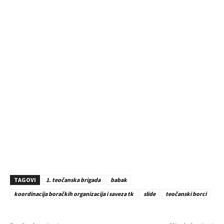
TAGOVI
1. teočanska brigada
babak
koordinacija boračkih organizacija i saveza tk
slide
teočanski borci