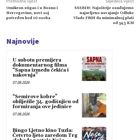
Prethodna vijest
Slijedeća vijest
Omikron stigao i u Bosnu i
SSSBIH: Najoštrije osuđujemo
Hercegovinu, novi soj
najavljeno usvajanje Odluke
potvrđen kod 10 osoba
Vlade FBiH da minimalnoj plati
od 543 KM
Najnovije
U subotu premijera
dokumentarnog filma
“Sapna između čekića i
nakovnja”
07.08.2026
“Semirove kobre”
obilježile 34. godišnjicu od
formiranja ove jedinice
07.08.2026
Bingo Ljetno kino Tuzla:
Četvrto ljeto zaredom Trg