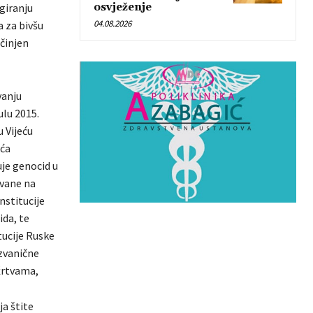
egiranju
osvježenje
04.08.2026
 za bivšu
činjen
vanju
ulu 2015.
u Vijeću
eća
uje genocid u
ovane na
nstitucije
ida, te
tucije Ruske
zvanične
 žrtvama,
a štite