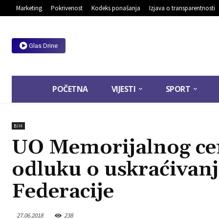
Marketing
Pokrivenost
Kodeks ponašanja
Izjava o transparentnosti
Glas Drine
POČETNA
VIJESTI
SPORT
BIH
UO Memorijalnog cen
odluku o uskraćivanj
Federacije
27.06.2018
238