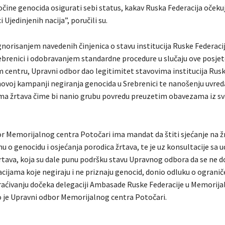
očine genocida osigurati sebi status, kakav Ruska Federacija očekuj
i Ujedinjenih nacija”, poručili su.
ignorisanjem navedenih činjenica o stavu institucija Ruske Federac
ebrenici i odobravanjem standardne procedure u slučaju ove posjet
centru, Upravni odbor dao legitimitet stavovima institucija Rusk
ihovoj kampanji negiranja genocida u Srebrenici te nanošenju uvred
ma žrtava čime bi nanio grubu povredu preuzetim obavezama iz s
r Memorijalnog centra Potočari ima mandat da štiti sjećanje na ž
nu o genocidu i osjećanja porodica žrtava, te je uz konsultacije sa 
tava, koja su dale punu podršku stavu Upravnog odbora da se ne 
cijama koje negiraju i ne priznaju genocid, donio odluku o ogranič
kraćivanju dočeka delegaciji Ambasade Ruske Federacije u Memorij
o je Upravni odbor Memorijalnog centra Potočari.