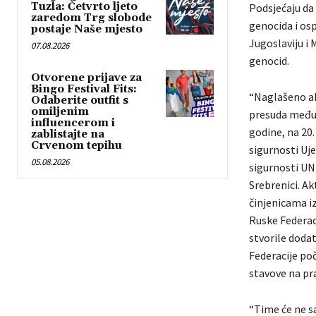
Tuzla: Četvrto ljeto
Podsjećaju da 
zaredom Trg slobode
genocida i os
postaje Naše mjesto
Jugoslaviju i
07.08.2026
genocid.
Otvorene prijave za
Bingo Festival Fits:
“Naglašeno akt
Odaberite outfit s
omiljenim
presuda međuna
influencerom i
godine, na 20.
zablistajte na
Crvenom tepihu
sigurnosti Uje
05.08.2026
sigurnosti UN-
Srebrenici. A
činjenicama i
Ruske Federaci
stvorile dodat
Federacije po
stavove na pra
“Time će ne s