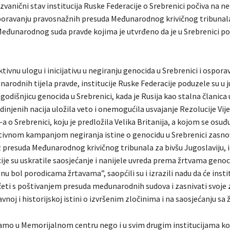
zvanični stav institucija Ruske Federacije o Srebrenici počiva na n
poravanju pravosnažnih presuda Međunarodnog krivičnog tribunala
 Međunarodnog suda pravde kojima je utvrđeno da je u Srebrenici po
ivnu ulogu i inicijativu u negiranju genocida u Srebrenici i ospora
rodnih tijela pravde, institucije Ruske Federacije poduzele su u j
 godišnjicu genocida u Srebrenici, kada je Rusija kao stalna članica 
dinjenih nacija uložila veto i onemogućila usvajanje Rezolucije Vij
a o Srebrenici, koju je predložila Velika Britanija, a kojom se osuđ
ktivnom kampanjom negiranja istine o genocidu u Srebrenici zasn
z presuda Međunarodnog krivičnog tribunala za bivšu Jugoslaviju, i
je su uskratile saosjećanje i nanijele uvreda prema žrtvama genoc
nu bol porodicama žrtavama”, saopćili su i izrazili nadu da će insti
četi s poštivanjem presuda međunarodnih sudova i zasnivati svoje 
vnoj i historijskoj istini o izvršenim zločinima i na saosjećanju sa
amo u Memorijalnom centru nego i u svim drugim institucijama koj