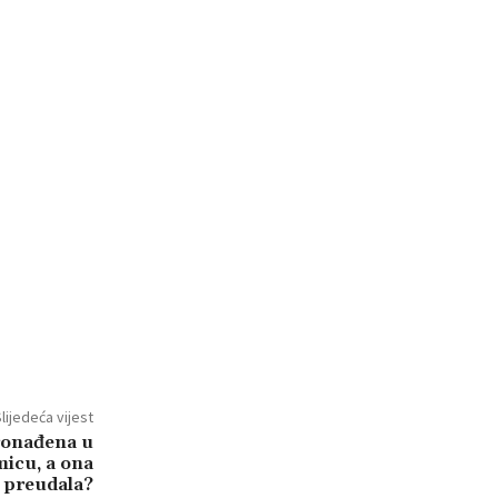
lijedeća vijest
ronađena u
micu, a ona
 preudala?