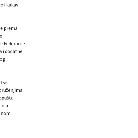
e i kakav
ije prema
e
e Federacije
a i dodatne
vog
rtve
udruženjima
dopušta
enju
alnom