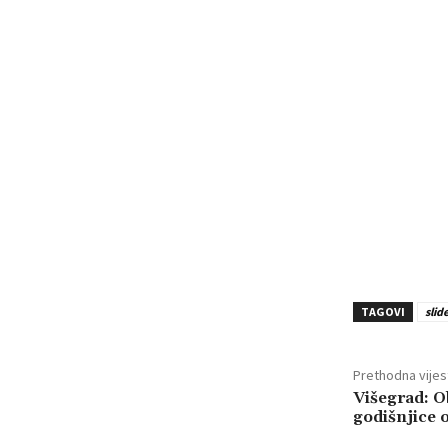
TAGOVI
slid
Prethodna vijes
Višegrad: O
godišnjice o