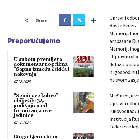
Upravni odbor
Share
Ruske Federac
Memorijalnom 
Preporučujemo
ambasade Rusk
Memorijalnog
“Upravni odbo
U subotu premijera
dolazi sa isk
dokumentarnog filma
“Sapna između čekića i
ni gospodinu 
nakovnja”
na svom zasje
07.08.2026
Međutim, u ve
“Semirove kobre”
obilježile 34.
Upravni odbor
godišnjicu od
formiranja ove
rukovodilac A
jedinice
institucija Ru
07.08.2026
Federacije koj
Bingo Ljetno kino