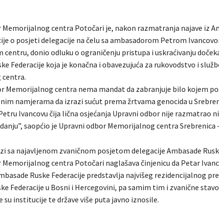
 Memorijalnog centra Potočari je, nakon razmatranja najave iz 
ije o posjeti delegacije na čelu sa ambasadorom Petrom Ivancov
centru, donio odluku o ograničenju pristupa i uskraćivanju dočeka
e Federacije koja je konačna i obavezujuća za rukovodstvo i služb
 centra.
r Memorijalnog centra nema mandat da zabranjuje bilo kojem pos
renim namjerama da izrazi sućut prema žrtvama genocida u Srebren
Petru Ivancovu čija lična osjećanja Upravni odbor nije razmatrao n
danju”, saopćio je Upravni odbor Memorijalnog centra Srebrenica –
zi sa najavljenom zvaničnom posjetom delegacije Ambasade Ruske
 Memorijalnog centra Potočari naglašava činjenicu da Petar Ivan
mbasade Ruske Federacije predstavlja najvišeg rezidencijalnog pr
ske Federacije u Bosni i Hercegovini, pa samim tim i zvanične stav
e su institucije te države više puta javno iznosile.