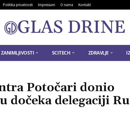
Politika privatnosti
Impressum
O nama
Kontakt
GLAS DRINE
ZANIMLJIVOSTI
SCITECH
ZDRAVLJE
I
tra Potočari donio
u dočeka delegaciji R