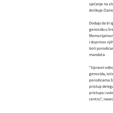
sjećanje na zl
dolikuje članic
Dodaju da bi 
genocidu u Sr
Memorijalnom 
i doprinos nj
boli porodica
mandata.
“Upravni odbo
genocida, isti
porodicama žr
pristup delega
pristupa i us
centru”, nave