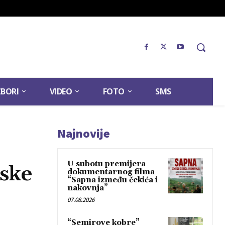
ZBORI
VIDEO
FOTO
SMS
Najnovije
U subotu premijera
uske
dokumentarnog filma
“Sapna između čekića i
nakovnja”
07.08.2026
“Semirove kobre”