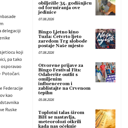
obilježile 34. godišnjicu
od formiranja ove
jedinice
Ambasade
07.08.2026
om
 delegaciji
Bingo Ljetno kino
Tuzla: Četvrto ljeto
enike
zaredom Trg slobode
postaje Naše mjesto
jetiocu koji
07.08.2026
ici, pa tako
Otvorene prijave za
i osporavao
Bingo Festival Fits:
 Potočari.
Odaberite outfit s
omiljenim
influencerom i
 Federacije
zablistajte na Crvenom
tepihu
cov kao
05.08.2026
edstavnika
ove Ruske
Toplotni talas širom
BiH se nastavlja,
meteorolozi otkrili
kada nas očekuje