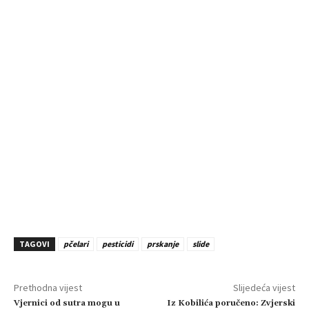
TAGOVI
pčelari
pesticidi
prskanje
slide
Prethodna vijest
Slijedeća vijest
Vjernici od sutra mogu u
Iz Kobilića poručeno: Zvjerski