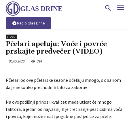
GLAS DRINE
Radio Glas Drine
VIDEO
Pčelari apeluju: Voće i povrće
prskajte predvečer (VIDEO)
05.05.2020
314
Pčelari od ove pčelarske sezone očekuju mnogo, s obzirom
da je nekoliko prethodnih bilo za zaborav.
Na ovogodišnji prinos i kvalitet meda uticat će mnogo
faktora, a jedan od najvažnijih je tretiranje pesticidima voća
i povrća, koje može imati pogubne posljedice za pčele.