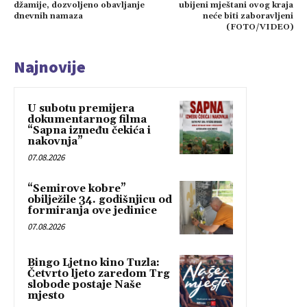
džamije, dozvoljeno obavljanje
ubijeni mještani ovog kraja
dnevnih namaza
neće biti zaboravljeni
(FOTO/VIDEO)
Najnovije
U subotu premijera
dokumentarnog filma
“Sapna između čekića i
nakovnja”
07.08.2026
“Semirove kobre”
obilježile 34. godišnjicu od
formiranja ove jedinice
07.08.2026
Bingo Ljetno kino Tuzla:
Četvrto ljeto zaredom Trg
slobode postaje Naše
mjesto