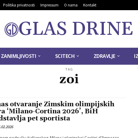
Politika privatnosti
Impressum
O nama
Kontakt
GLAS DRINE
ZANIMLJIVOSTI
SCITECH
ZDRAVLJE
I
TAG
zoi
as otvaranje Zimskim olimpijskih
ra ‘Milano-Cortina 2026’, BiH
dstavlja pet sportista
.02.2026
nom području italijanskog Milana i planinskoj Cortini d’Ampezzo