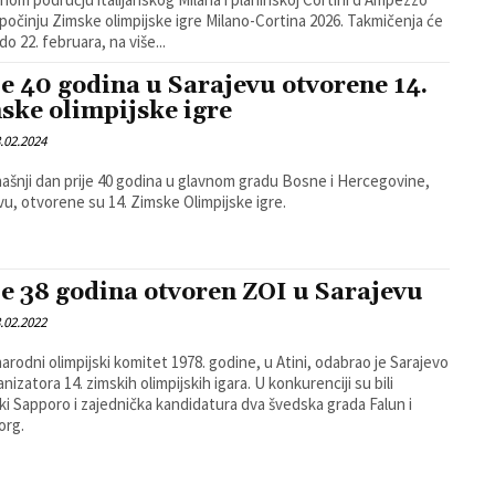
počinju Zimske olimpijske igre Milano-Cortina 2026. Takmičenja će
 do 22. februara, na više...
je 40 godina u Sarajevu otvorene 14.
ske olimpijske igre
.02.2024
ašnji dan prije 40 godina u glavnom gradu Bosne i Hercegovine,
vu, otvorene su 14. Zimske Olimpijske igre.
je 38 godina otvoren ZOI u Sarajevu
.02.2022
rodni olimpijski komitet 1978. godine, u Atini, odabrao je Sarajevo
nizatora 14. zimskih olimpijskih igara. U konkurenciji su bili
ki Sapporo i zajednička kandidatura dva švedska grada Falun i
org.