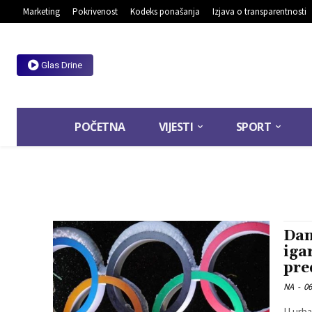
Marketing
Pokrivenost
Kodeks ponašanja
Izjava o transparentnosti
Glas Drine
POČETNA
VIJESTI
SPORT
Dan
iga
pre
NA
-
06
U urba