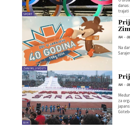
danas 
trajati
SPORT
Pri
Zim
NA
-
08
Na dan
Saraje
ZANIMLJIVOSTI
Pri
NA
-
08
Međuna
za orga
japans
Göteb
BIH