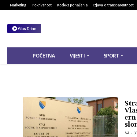
Marketing
Pokrivenost
Kodeks ponašanja
Izjava o transparentnosti
Glas Drine
POČETNA
VIJESTI
SPORT
Str
Vla
crn
slo
NA
-
30