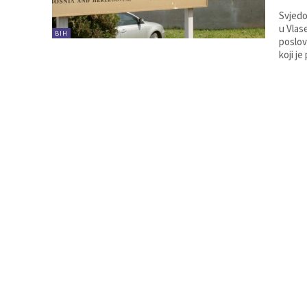
Svjedo
u Vlas
BIH
poslov
koji j