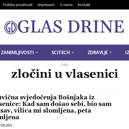
Politika privatnosti
Impressum
O nama
Kontakt
GLAS DRINE
ZANIMLJIVOSTI
SCITECH
ZDRAVLJE
I
TAG
zločini u vlasenici
avična svjedočenja Bošnjaka iz
senice: Kad sam došao sebi, bio sam
 sav, vilica mi slomljena, peta
mljena
.09.2021