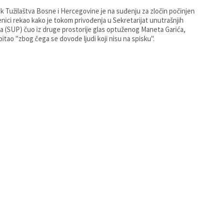
k Tužilaštva Bosne i Hercegovine je na suđenju za zločin počinjen
enici rekao kako je tokom privođenja u Sekretarijat unutrašnjih
a (SUP) čuo iz druge prostorije glas optuženog Maneta Garića,
e pitao "zbog čega se dovode ljudi koji nisu na spisku".