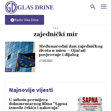
GLAS DRINE
Radio Glas Drine
TAG
zajednički mir
Međunarodni dan zajedničkog
života u miru – Ojačati
povjerenje i dijalog
17.05.2021
BIH
Najnovije vijesti
U subotu premijera
dokumentarnog filma “Sapna
između čekića i nakovnja”