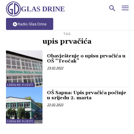
GLAS DRINE
Radio Glas Drine
TAG
upis prvačića
Obavještenje o upisu prvačića u
OŠ “Teočak”
23.02.2022
LOKALNE VIJESTI
OŠ Sapna: Upis prvačića počinje
u srijedu 2. marta
22.02.2022
LOKALNE VIJESTI