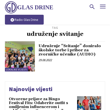
GLAS DRINE
Radio Glas Drine
TAG
udruženje svitanje
Udruženje “Svitanje” doniralo
školske torbe i pribor za
zvorničke učenike (AUDIO)
29.08.2022
LOKALNE VIJESTI
Najnovije vijesti
Otvorene prijave za Bingo
Festival Fits: Odaberite outfit s
omiljenim influencerom i