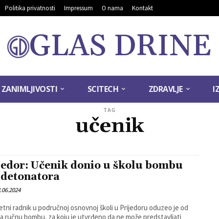
Politika privatnosti
Impressum
O nama
Kontakt
GLAS DRINE
ZANIMLJIVOSTI
SCITECH
ZDRAVLJE
I
TAG
učenik
jedor: Učenik donio u školu bombu
 detonatora
.06.2024
etni radnik u područnoj osnovnoj školi u Prijedoru oduzeo je od
a ručnu bombu, za koju je utvrđeno da ne može predstavljati