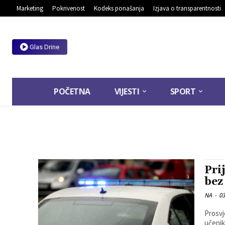
Marketing
Pokrivenost
Kodeks ponašanja
Izjava o transparentnosti
Glas Drine
POČETNA
VIJESTI
SPORT
Pri
bez
NA
-
03
Prosvj
učenik