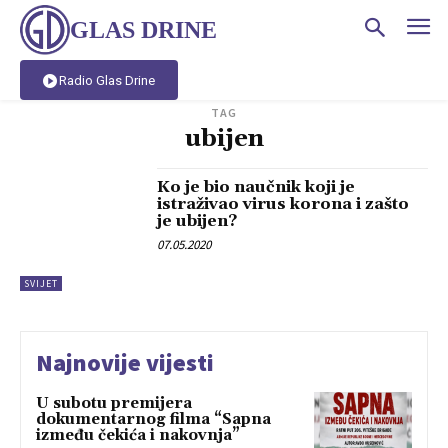
GLAS DRINE
Radio Glas Drine
TAG
ubijen
Ko je bio naučnik koji je
istraživao virus korona i zašto
je ubijen?
07.05.2020
SVIJET
Najnovije vijesti
U subotu premijera
dokumentarnog filma “Sapna
između čekića i nakovnja”