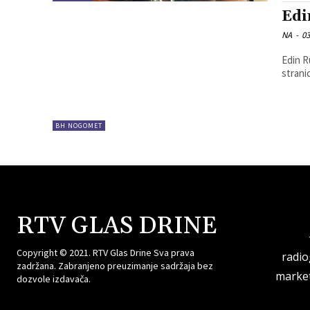
Edi
NA
-
03
Edin R
stranic
BH NOGOMET
RTV GLAS DRINE
Copyright © 2021. RTV Glas Drine Sva prava
radi
zadržana. Zabranjeno preuzimanje sadržaja bez
market
dozvole izdavača.