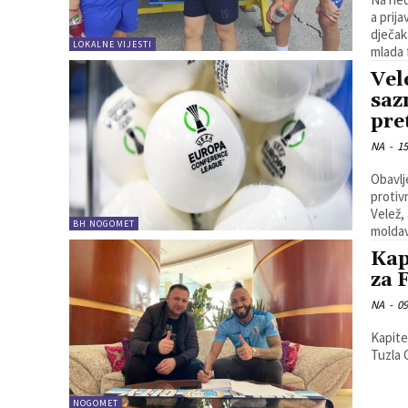
a prij
dječak
LOKALNE VIJESTI
mlada 
Vel
saz
pre
NA
-
15
Obavlj
protiv
Velež, 
BH NOGOMET
moldav
Kap
za 
NA
-
09
Kapite
Tuzla C
NOGOMET