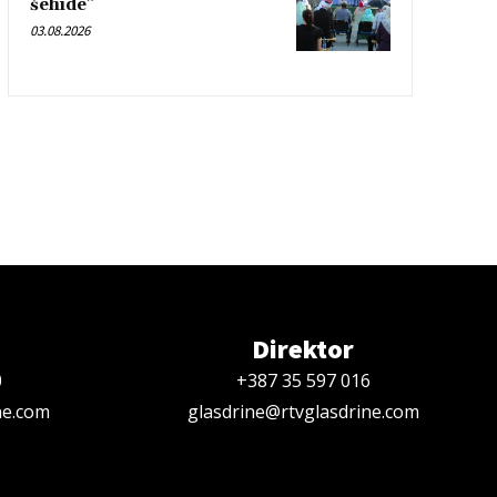
šehide”
03.08.2026
Direktor
0
+387 35 597 016
ne.com
glasdrine@rtvglasdrine.com