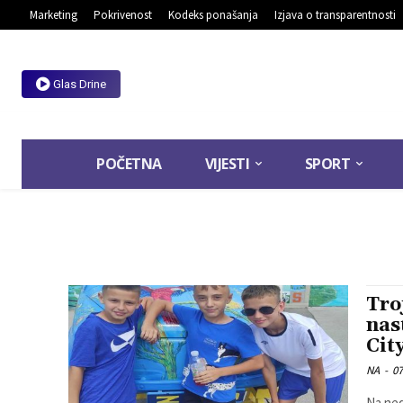
Marketing
Pokrivenost
Kodeks ponašanja
Izjava o transparentnosti
Glas Drine
POČETNA
VIJESTI
SPORT
Tro
nas
Cit
NA
-
07
Na ned