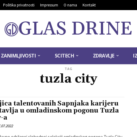
Politika privatnosti
Impressum
O nama
Kontakt
GLAS DRINE
ZANIMLJIVOSTI
SCITECH
ZDRAVLJE
I
TAG
tuzla city
jica talentovanih Sapnjaka karijeru
tavlja u omladinskom pogonu Tuzla
y-a
.07.2022
avno održanoj slobodnoj selekciji omladinskog pogona Tuzla City-