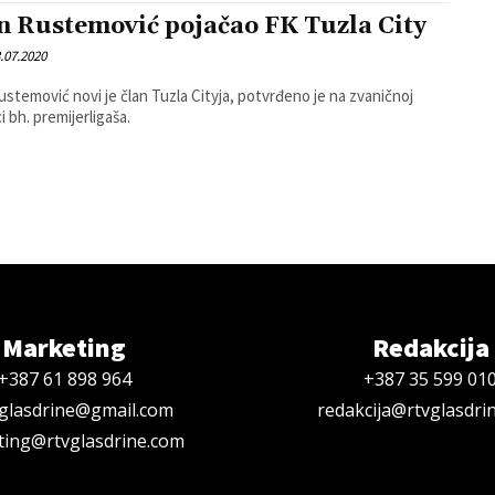
n Rustemović pojačao FK Tuzla City
.07.2020
ustemović novi je član Tuzla Cityja, potvrđeno je na zvaničnoj
i bh. premijerligaša.
Marketing
Redakcija
+387 61 898 964
+387 35 599 01
oglasdrine@gmail.com
redakcija@rtvglasdri
ing@rtvglasdrine.com