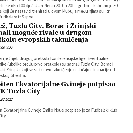
avilo se oko 100 dječaka rođenih 2010. i 2011. godine. Izabrano je 30
a koji će nastaviti trenirati u ovom klubu, a među njima su i tri
fudbalera iz Sapne.
ež, Tuzla City, Borac i Zrinjski
nali moguće rivale u drugom
tkolu evropskih takmičenja
.06.2022
en je žrijeb drugog pretkola Konferencijske lige. Eventualne
nike (ukoliko prođu prvo pretkolo) su saznali Tuzla City, Borac i
ali i Zrinjski, koji se seli u ovo takmičenje u slučaju eliminacije od
skog Sheriffa.
iten Ekvatorijalne Gvineje potpisao
FK Tuzla City
.02.2022
n Ekvatorijalne Gvineje Emilio Nsue potpisao je za Fudbalski klub
ity.