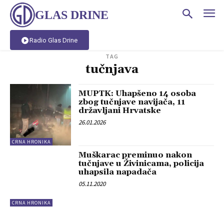
GLAS DRINE
Radio Glas Drine
TAG
tučnjava
MUPTK: Uhapšeno 14 osoba
zbog tučnjave navijača, 11
državljani Hrvatske
26.01.2026
CRNA HRONIKA
Muškarac preminuo nakon
tučnjave u Živinicama, policija
uhapsila napadača
05.11.2020
CRNA HRONIKA