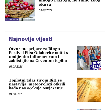
mnogo razloga, ne samo zbog
okusa
09.06.2022
ZDRAVLJE
Najnovije vijesti
Otvorene prijave za Bingo
Festival Fits: Odaberite outfit s
omiljenim influencerom i
zablistajte na Crvenom tepihu
05.08.2026
Toplotni talas širom BiH se
nastavlja, meteorolozi otkrili
kada nas očekuje osvježenje
04.08.2026