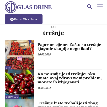
GLAS DRINE
Radio Glas Drine
TAG
trešnje
Paprene cijene: Zašto su trešnje
i jagode skuplje nego ikad?
20.05.2025
BIH
Ko ne smije jesti trešnje: Ako
imate ovaj zdravstveni problem,
morate ih izbjegavati
16.06.2023
ZDRAVLJE
Trešnje biste trebali jesti zbog