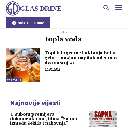
GLAS DRINE
Radio Glas Drine
TAG
topla voda
Topi kilograme i uklanja bol u
grlu – moćan napitak od samo
dva sastojka
15.03.2022
ZDRAVLJE
Najnovije vijesti
U subotu premijera
dokumentarnog filma “Sapna
između čekića i nakovnja”