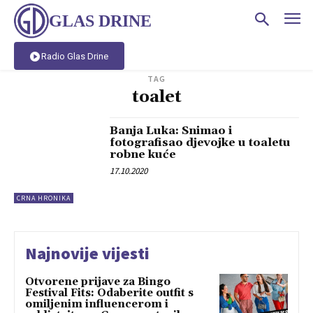
GLAS DRINE
Radio Glas Drine
TAG
toalet
Banja Luka: Snimao i
fotografisao djevojke u toaletu
robne kuće
17.10.2020
CRNA HRONIKA
Najnovije vijesti
Otvorene prijave za Bingo
Festival Fits: Odaberite outfit s
omiljenim influencerom i