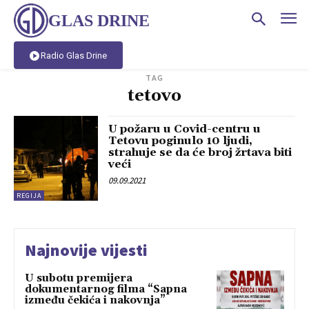
GLAS DRINE
Radio Glas Drine
TAG
tetovo
U požaru u Covid-centru u
Tetovu poginulo 10 ljudi,
strahuje se da će broj žrtava biti
veći
09.09.2021
REGIJA
Najnovije vijesti
U subotu premijera
dokumentarnog filma “Sapna
između čekića i nakovnja”