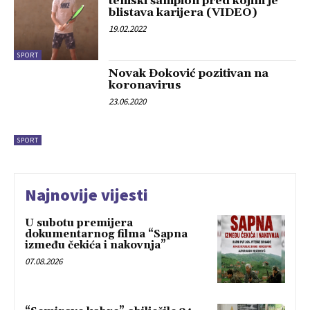
teniski šampion pred kojim je
blistava karijera (VIDEO)
19.02.2022
SPORT
Novak Đoković pozitivan na
koronavirus
23.06.2020
SPORT
Najnovije vijesti
U subotu premijera
dokumentarnog filma “Sapna
između čekića i nakovnja”
07.08.2026