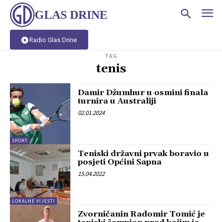
GLAS DRINE
Radio Glas Drine
TAG
tenis
Damir Džumhur u osmini finala
turnira u Australiji
02.01.2024
SPORT
Teniski državni prvak boravio u
posjeti Općini Sapna
15.04.2022
LOKALNE VIJESTI
Zvorničanin Radomir Tomić je