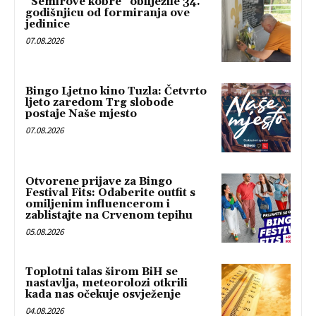
“Semirove kobre” obilježile 34.
godišnjicu od formiranja ove
jedinice
07.08.2026
Bingo Ljetno kino Tuzla: Četvrto
ljeto zaredom Trg slobode
postaje Naše mjesto
07.08.2026
Otvorene prijave za Bingo
Festival Fits: Odaberite outfit s
omiljenim influencerom i
zablistajte na Crvenom tepihu
05.08.2026
Toplotni talas širom BiH se
nastavlja, meteorolozi otkrili
kada nas očekuje osvježenje
04.08.2026