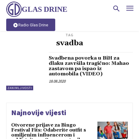
GLAS DRINE
Radio Glas Drine
TAG
svadba
Svadbena povorka u BiH za
dlaku završila tragično: Mahao
zastavom pa ispao iz
automobila (VIDEO)
18.08.2020
ZANIMLJIVOSTI
Najnovije vijesti
Otvorene prijave za Bingo
Festival Fits: Odaberite outfit s
omiljenim influencerom i