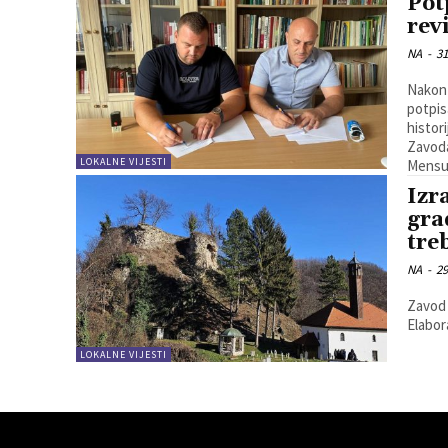
Pot
rev
NA
-
31
Nakon 
potpis
histor
Zavoda
LOKALNE VIJESTI
Mensur
Izr
gra
tre
NA
-
29
Zavod 
Elabor
LOKALNE VIJESTI