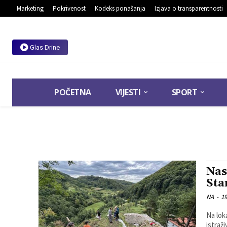
Marketing
Pokrivenost
Kodeks ponašanja
Izjava o transparentnosti
Glas Drine
POČETNA
VIJESTI
SPORT
Nas
Sta
NA
-
19
Na lok
istraž