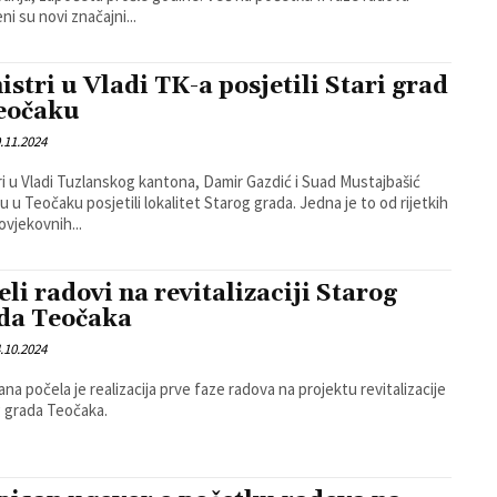
ni su novi značajni...
istri u Vladi TK-a posjetili Stari grad
eočaku
.11.2024
ri u Vladi Tuzlanskog kantona, Damir Gazdić i Suad Mustajbašić
u Teočaku posjetili lokalitet Starog grada. Jedna je to od rijetkih
ovjekovnih...
eli radovi na revitalizaciji Starog
da Teočaka
.10.2024
ana počela je realizacija prve faze radova na projektu revitalizacije
 grada Teočaka.