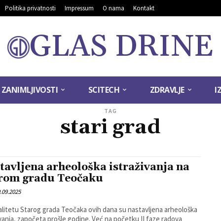
Politika privatnosti
Impressum
O nama
Kontakt
GLAS DRINE
ZANIMLJIVOSTI
SCITECH
ZDRAVLJE
I
TAG
stari grad
tavljena arheološka istraživanja na
rom gradu Teočaku
.09.2025
alitetu Starog grada Teočaka ovih dana su nastavljena arheološka
ivanja, započeta prošle godine. Već na početku II faze radova