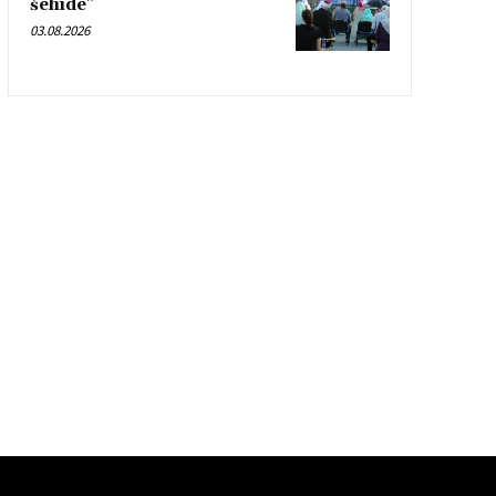
šehide”
03.08.2026