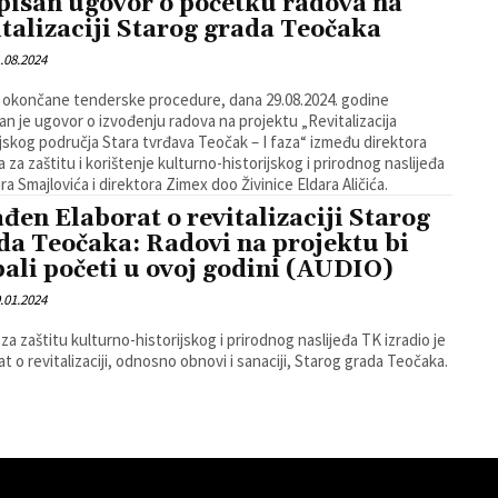
pisan ugovor o početku radova na
italizaciji Starog grada Teočaka
.08.2024
okončane tenderske procedure, dana 29.08.2024. godine
an je ugovor o izvođenju radova na projektu „Revitalizacija
ijskog područja Stara tvrđava Teočak – I faza“ između direktora
 za zaštitu i korištenje kulturno-historijskog i prirodnog naslijeđa
a Smajlovića i direktora Zimex doo Živinice Eldara Aličića.
ađen Elaborat o revitalizaciji Starog
da Teočaka: Radovi na projektu bi
bali početi u ovoj godini (AUDIO)
.01.2024
za zaštitu kulturno-historijskog i prirodnog naslijeđa TK izradio je
at o revitalizaciji, odnosno obnovi i sanaciji, Starog grada Teočaka.