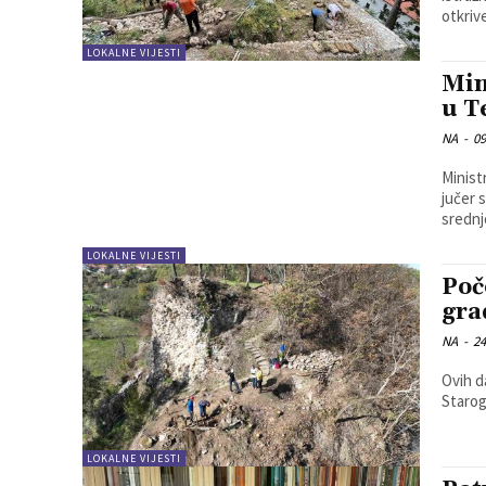
otkrive
LOKALNE VIJESTI
Min
u T
NA
-
09
Minist
jučer su 
srednj
LOKALNE VIJESTI
Poč
gra
NA
-
24
Ovih d
Starog
LOKALNE VIJESTI