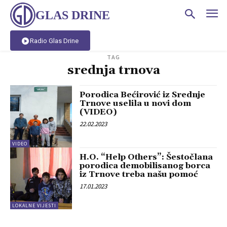
GLAS DRINE
Radio Glas Drine
TAG
srednja trnova
Porodica Bećirović iz Srednje
Trnove uselila u novi dom
(VIDEO)
22.02.2023
VIDEO
H.O. “Help Others”: Šestočlana
porodica demobilisanog borca
iz Trnove treba našu pomoć
17.01.2023
LOKALNE VIJESTI