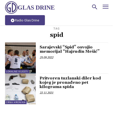
GLAS DRINE
Radio Glas Drine
TAG
spid
Sarajevski “Spid” osvojio
memorijal “Hajrudin Mešić”
25.09.2022
LOKALNE VIJESTI
Pritvoren tuzlanski diler kod
kojeg je pronađeno pet
kilograma spida
22.11.2021
CRNA HRONIKA