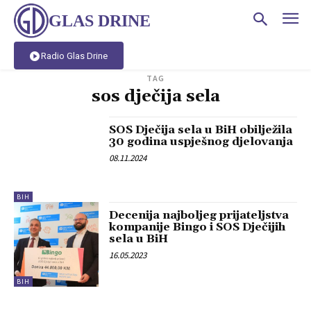
GLAS DRINE
Radio Glas Drine
TAG
sos dječija sela
SOS Dječija sela u BiH obilježila
30 godina uspješnog djelovanja
08.11.2024
BIH
Decenija najboljeg prijateljstva
kompanije Bingo i SOS Dječijih
sela u BiH
16.05.2023
BIH