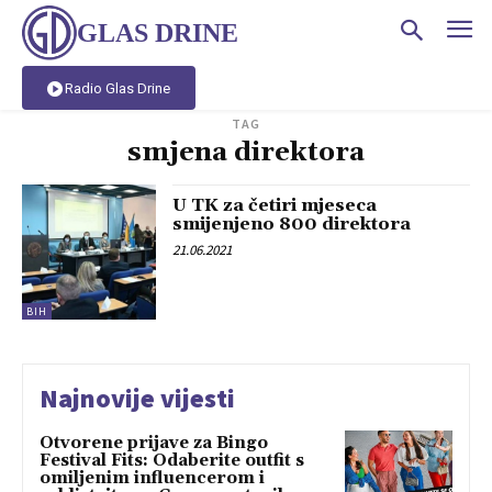
GLAS DRINE
Radio Glas Drine
TAG
smjena direktora
U TK za četiri mjeseca
smijenjeno 800 direktora
21.06.2021
BIH
Najnovije vijesti
Otvorene prijave za Bingo
Festival Fits: Odaberite outfit s
omiljenim influencerom i