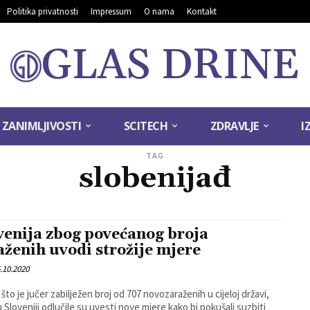
Politika privatnosti
Impressum
O nama
Kontakt
GLAS DRINE
ZANIMLJIVOSTI
SCITECH
ZDRAVLJE
I
TAG
slobenijađ
venija zbog povećanog broja
aženih uvodi strožije mjere
.10.2020
što je jučer zabilježen broj od 707 novozaraženih u cijeloj državi,
 u Sloveniji odlučile su uvesti nove mjere kako bi pokušali suzbiti