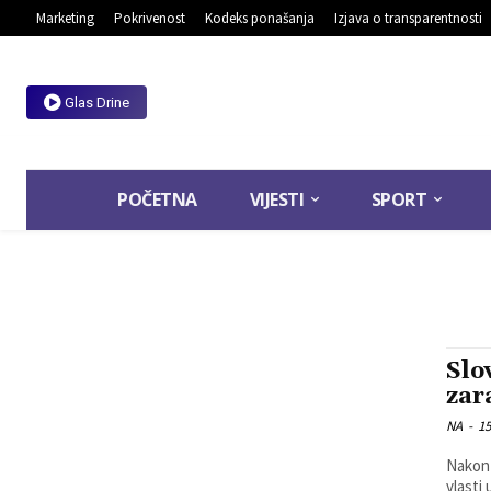
Marketing
Pokrivenost
Kodeks ponašanja
Izjava o transparentnosti
Glas Drine
POČETNA
VIJESTI
SPORT
Slo
zar
NA
-
15
Nakon 
vlasti