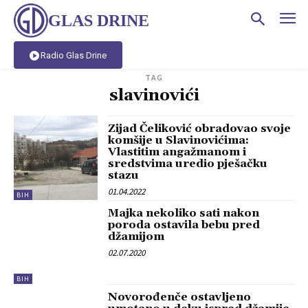
GLAS DRINE
Radio Glas Drine
TAG
slavinovići
Zijad Čeliković obradovao svoje
komšije u Slavinovićima:
Vlastitim angažmanom i
sredstvima uredio pješačku
stazu
01.04.2022
BIH
Majka nekoliko sati nakon
poroda ostavila bebu pred
džamijom
02.07.2020
BIH
Novorođenče ostavljeno