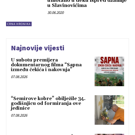
umotano u deku ispred džamije
u Slavinovićima
30.06.2020
CRNA HRONIKA
Najnovije vijesti
U subotu premijera
dokumentarnog filma “Sapna
između čekića i nakovnja”
07.08.2026
“Semirove kobre” obilježile 34.
godišnjicu od formiranja ove
jedinice
07.08.2026